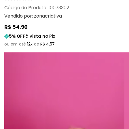
:
10073302
Vendido por:
zonacriativa
R$
54
,
90
5
% OFF
à vista no Pix
12
R$
4
,
57