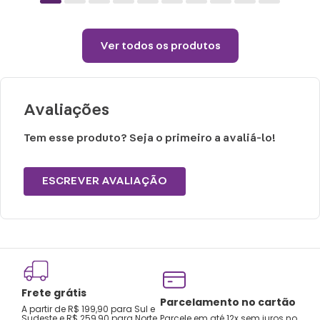
Não vai á lava-louças e nem ao micro-
ondas.
Ver todos os produtos
Não utilizar produtos químicos ou
abrasivos.
Avaliações
Tem esse produto? Seja o primeiro a avaliá-lo!
ESCREVER AVALIAÇÃO
Frete grátis
Tro
Parcelamento no cartão
A partir de R$ 199,90 para Sul e
gar
Sudeste e R$ 259,90 para Norte,
Parcele em até 12x sem juros no