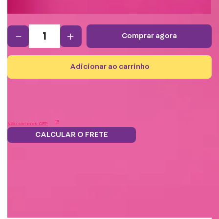
－
＋
comprar agora
adicionar ao carrinho
Não sei meu CEP
CALCULAR O FRETE
Frete grátis.
5% OFF no boleto
Parcele em 12x
Troque
Saiba mais
e PIX!
s/juros
pontos por
benefícios