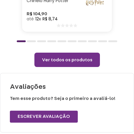
Chinelo Harry Potter
Não colocar o produto na geladeira ou
congelador.
R$
104
,
90
12
R$
8
,
74
Choques ou quedas podem danificar o
produto.
Lavar com água, esponja macia e sabão
neutro.
Não vai á lava-louças e nem ao micro-
Ver todos os produtos
ondas.
Não utilizar produtos químicos ou
abrasivos.
Avaliações
Tem esse produto? Seja o primeiro a avaliá-lo!
ESCREVER AVALIAÇÃO