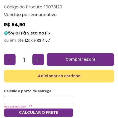
:
10073120
Vendido por:
zonacriativa
R$
54
,
90
5
% OFF
à vista no Pix
12
R$
4
,
57
－
＋
comprar agora
adicionar ao carrinho
Não sei meu CEP
CALCULAR O FRETE