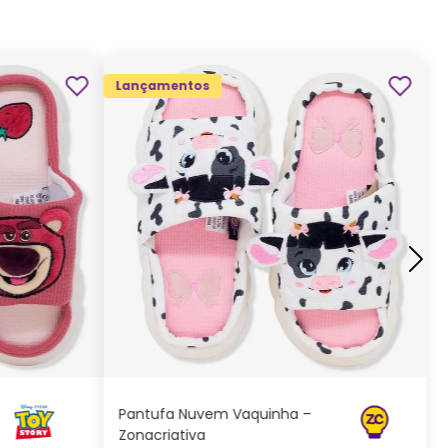
CIDADE (ML)
duto é importado, feito em aço inox e
ico, possui detalhes incríveis que vão fazer
IAL EXTERIOR
se apaixonar! Com 450ml de capacidade, é
ICO (PP)
Lançamentos
cta e cabe em qualquer cantinho da sua
DE BICO
DO
la, possui tampa em rosca, com duas
IAL INTERIOR
uras, uma para beber com canudo e outra
 (AÇO INOXIDÁVEL)
beber através do bico! Não quer carregar na
PREDOMINANTE
 A garrafa possui uma alça em Poliéster para
ICOLOR
levá-la para onde quiser, além de possuir
ATO
base emborrachada para não ficar
FA CAPSULE
zando sob as superfícies! Quer uma garrafa
G
M
P
RIMENTO (CM)
anudo? Essa é a companhia ideal para o seu
ADICIONAR AO
CARRINHO
 dia, com um canudo de silicone, você decide
beber sua bebida favorita! Além de manter a
Pantufa Nuvem Vaquinha –
ratura por até 12h, sua bebida sempre estará
Zonacriativa