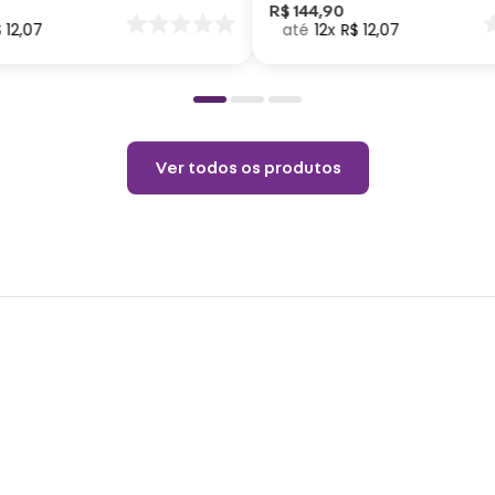
na te
nar
R$
144
,
90
$
12
,
07
12
R$
12
,
07
o
Espec
Altur
Capac
inoxi
Ver todos os produtos
Cuid
Não p
pelo 
copo.
Choqu
produ
Não é
o pro