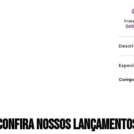
Frete
Sai
Descr
Você 
Especi
viven
grand
MAR
Compa
HARRY
para 
garra
LICE
WARN
sema
ALTU
cabe 
25
impor
CONFIRA NOSSOS LANÇAMENTO
LARG
acom
8