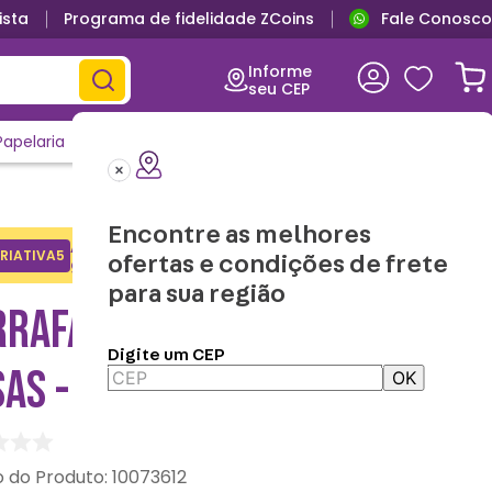
ista
Programa de fidelidade ZCoins
Fale Conosco
Informe
seu CEP
Papelaria
Casa e Decor
Outlet
Clique e Confira
Lançamentos
Encontre as melhores
Adicione o cupom no carrinho e
RIATIVA5
Copiar
ofertas e condições de frete
ganhe desconto na 1a compra.
para sua região
RRAFA CAPSULE HOGWARTS
Digite um CEP
SAS - HARRY POTTER
OK
:
10073612