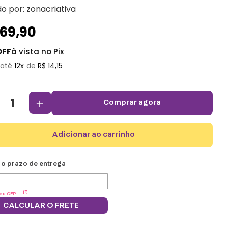
do por:
zonacriativa
169
,
90
OFF
à vista no Pix
12
R$
14
,
15
＋
comprar agora
adicionar ao carrinho
eu CEP
CALCULAR O FRETE