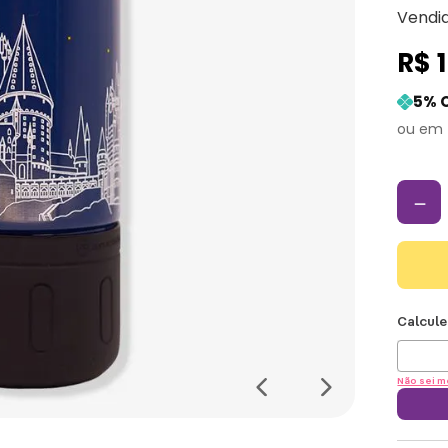
Vendi
R$
5
% 
－
Não sei m