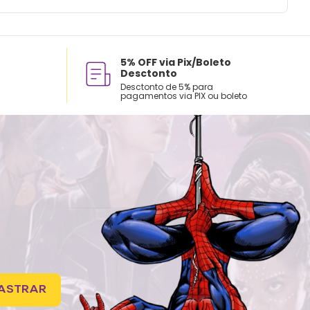
ue em bolsas ou mochilas.
 com água, esponja macia e sabão neutro.
ecomendado colocar no freezer.
ai á lava-louças, nem ao micro-ondas.
5% OFF via Pix/Boleto
Desctonto
tilizar produtos químicos e abrasivos.
Desctonto de 5% para
pagamentos via PIX ou boleto
ASTRAR