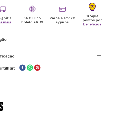
Troque
 grátis.
5% OFF no
Parcele em 12x
pontos por
ba mais
boleto e PIX!
s/juros
benefícios
ição
passa o dia todo aprendendo novos feitiços,
ficação
do aventuras incríveis para tornar-se um
e bruxo, mas não conhece nenhum feitiço
CA
rtilhar
 POTTER
derrotar a sede? A gente te ajuda! Essa
fa é a companhia perfeita para a sua
NCIADOR
ER
na, com 450ml de capacidade, é compacta e
RA (CM)
em qualquer cantinho da mochila! Não
ta qual é a aventura, essa garrafa te
S
URA (CM)
panha em todos os lugares!