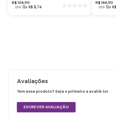
Como Trei
R$
104
,
90
R$
144
,
90
12
R$
8
,
74
12
R
seu Dragã
Avaliações
Tem esse produto? Seja o primeiro a avaliá-lo!
ESCREVER AVALIAÇÃO