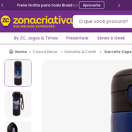
Frete Grátis para todo Brasil 👉
Aproveite
O que você procura?
By ZC, Jogos & Times
Presentear
Séries e Geek
Garrafa Capsu
Casa e Decor
Garrafas & Cantil