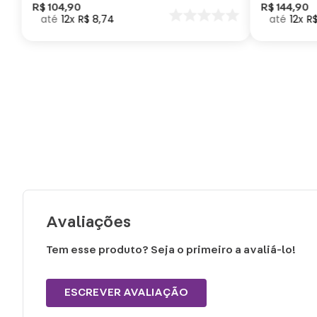
Como Trei
R$
104
,
90
R$
144
,
90
12
R$
8
,
74
12
R
seu Dragã
Avaliações
Tem esse produto? Seja o primeiro a avaliá-lo!
ESCREVER AVALIAÇÃO