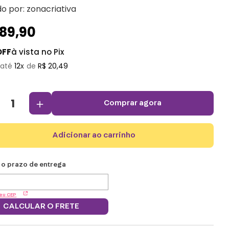
do por:
zonacriativa
189
,
90
OFF
à vista no Pix
12
R$
20
,
49
＋
comprar agora
adicionar ao carrinho
eu CEP
CALCULAR O FRETE