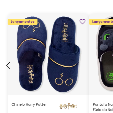
Lançamentos
Lançament
G
GG
M
P
ADICIONAR AO
CARRINHO
Chinelo Harry Potter
Pantufa N
Fúria da No