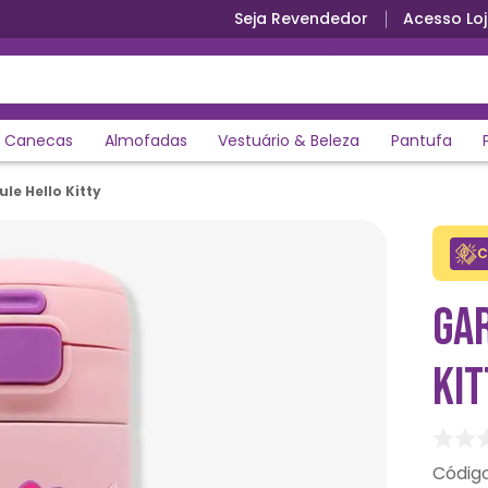
Seja Revendedor
Acesso Loj
Primeira troca grátis
Canecas
Almofadas
Vestuário & Beleza
Pantufa
le Hello Kitty
C
GA
KIT