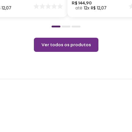
nar
R$
144
,
90
$
12
,
07
12
R$
12
,
07
o
Espec
Altur
Capac
inoxi
Ver todos os produtos
Cuid
Não p
pelo 
copo.
Choqu
produ
Não é
o pro
coloq