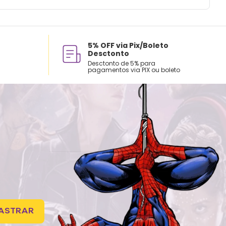
 com água, esponja macia e sabão neutro.
ecomendado colocar no freezer.
ai á lava-louças, nem ao micro-ondas.
tilizar produtos químicos e abrasivos.
5% OFF via Pix/Boleto
Desctonto
Desctonto de 5% para
pagamentos via PIX ou boleto
ASTRAR