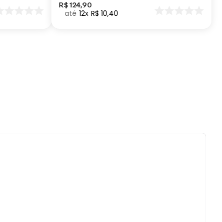
R$
124
,
90
12
R$
10
,
40
ificações:
a: 25cm| Largura: 8cm| Comprimento: 8cm|
idade: 450ml| Material: Plástico, Aço
dável e Poliéster
ados e recomendações de uso:
reencha com líquidos até a superfície, deixe
menos 1,5cm de espaço para poder fechar o
es ou quedas podem trincar ou quebrar o
to.
 a prova de pequenos vazamentos, carregue
duto apenas na posição vertical e não
ue em bolsas ou mochilas.