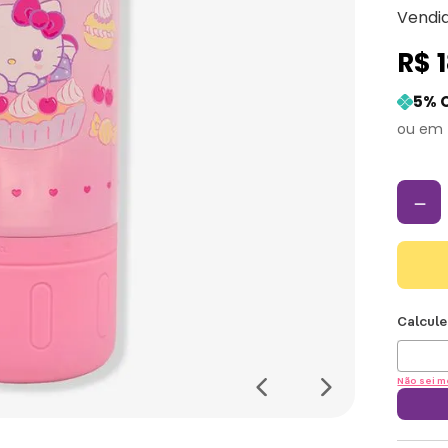
Vendi
R$
5
% 
－
Não sei m