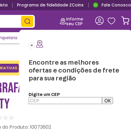
ista
Programa de fidelidade ZCoins
Fale Conosco
Produtos oficiais
Frete G
Informe
seu CEP
Papelaria
Casa e Decor
Outlet
Clique e Confira
Lançamentos
Encontre as melhores
Adicione o cupom no carrinho e
RIATIVA5
Copiar
ofertas e condições de frete
ganhe desconto na 1a compra.
para sua região
RRAFA CAPSULE HELLO
Digite um CEP
TY
OK
:
10073602