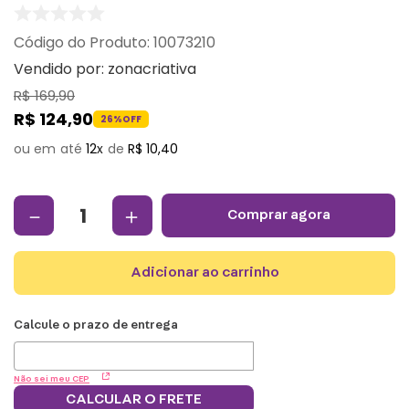
:
10073210
Vendido por:
zonacriativa
R$
169
,
90
R$
124
,
90
26%
OFF
12
R$
10
,
40
－
＋
comprar agora
adicionar ao carrinho
Não sei meu CEP
CALCULAR O FRETE