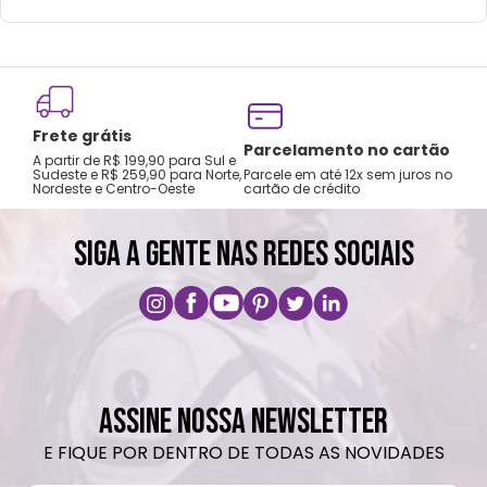
mochilas.
Lavar com água, esponja macia e sabão
neutro.
Não recomendado colocar no freezer.
Frete grátis
Não vai á lava-louças, nem ao micro-
Tro
Parcelamento no cartão
A partir de R$ 199,90 para Sul e
gar
ondas.
Sudeste e R$ 259,90 para Norte,
Parcele em até 12x sem juros no
Nordeste e Centro-Oeste
cartão de crédito
A pri
Não utilizar produtos químicos e abrasivos.
SIGA A GENTE NAS REDES SOCIAIS
ASSINE NOSSA NEWSLETTER
E FIQUE POR DENTRO DE TODAS AS NOVIDADES