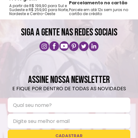
Não utilizar produtos químicos e abrasivos.
Tro
Parcelamento no cartão
A partir de R$ 199,90 para Sul e
gar
Sudeste e R$ 259,90 para Norte,
Parcele em até 12x sem juros no
Nordeste e Centro-Oeste
cartão de crédito
A pri
SIGA A GENTE NAS REDES SOCIAIS
ASSINE NOSSA NEWSLETTER
E FIQUE POR DENTRO DE TODAS AS NOVIDADES
CADASTRAR