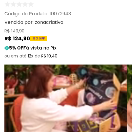
:
10072943
Vendido por:
zonacriativa
R$
149
,
90
R$
124
,
90
17%
OFF
5
% OFF
à vista no Pix
12
R$
10
,
40