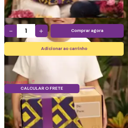
－
＋
comprar agora
adicionar ao carrinho
Não sei meu CEP
CALCULAR O FRETE
Frete grátis.
5% OFF no boleto
Parcele em 12x
Troque
Saiba mais
e PIX!
s/juros
pontos por