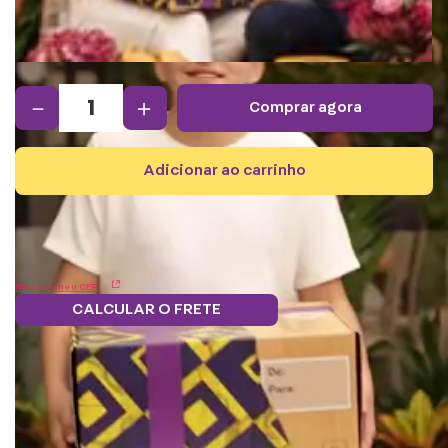
－
＋
comprar agora
adicionar ao carrinho
Não sei meu CEP
CALCULAR O FRETE
Frete grátis.
5% OFF no boleto
Parcele em 12x
Troque
Saiba mais
e PIX!
s/juros
pontos por