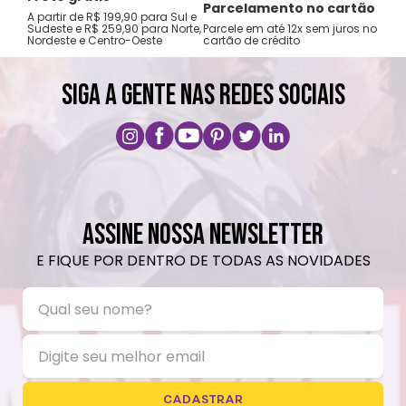
Não utilizar produtos químicos e abrasivos.
Tro
Parcelamento no cartão
A partir de R$ 199,90 para Sul e
gar
Sudeste e R$ 259,90 para Norte,
Parcele em até 12x sem juros no
Nordeste e Centro-Oeste
cartão de crédito
A pri
SIGA A GENTE NAS REDES SOCIAIS
ASSINE NOSSA NEWSLETTER
E FIQUE POR DENTRO DE TODAS AS NOVIDADES
CADASTRAR