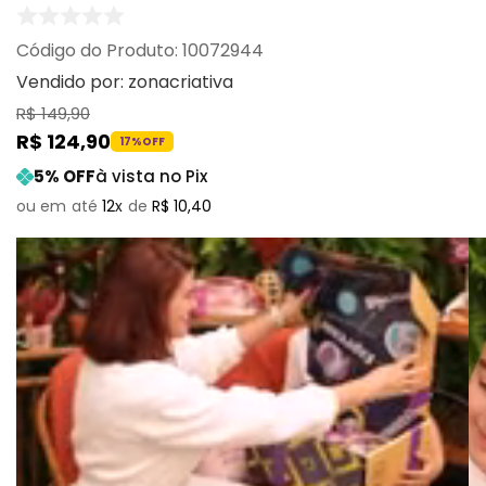
:
10072944
Vendido por:
zonacriativa
R$
149
,
90
R$
124
,
90
17%
OFF
5
% OFF
à vista no Pix
12
R$
10
,
40