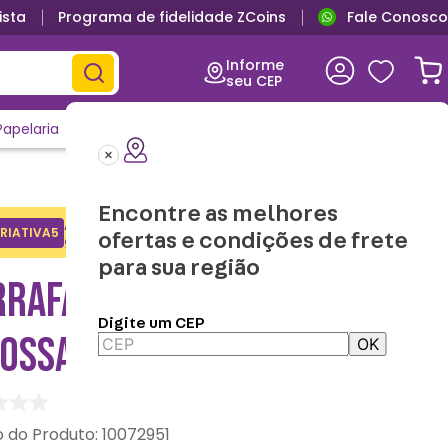
ista
Programa de fidelidade ZCoins
Fale Conosco
Informe
seu CEP
Papelaria
Casa e Decor
Outlet
Clique e Confira
Lançamentos
Encontre as melhores
Adicione o cupom no carrinho e
RIATIVA5
Copiar
ofertas e condições de frete
ganhe desconto na 1a compra.
para sua região
RRAFA BUBBLE
Digite um CEP
OSSAURO – ZONACRIATIVA
OK
:
10072951