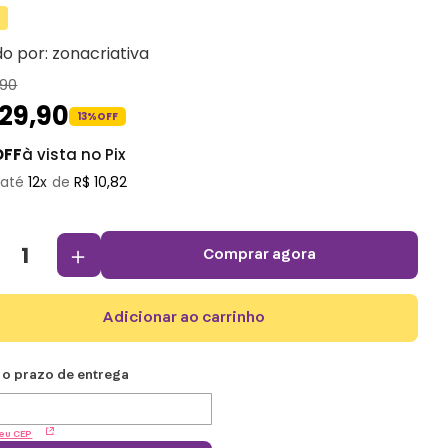
do por:
zonacriativa
90
129
,
90
13%
OFF
OFF
à vista no Pix
12
R$
10
,
82
＋
comprar agora
adicionar ao carrinho
eu CEP