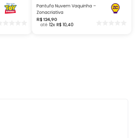
Pantufa Nuvem Vaquinha –
ados e recomendações de uso:
Zonacriativa
R$
124
,
90
12
R$
10
,
40
reencha com líquidos até a superfície, deixe
menos 1,5cm de espaço para poder fechar o
es ou quedas podem trincar ou quebrar o
to.
 a prova de pequenos vazamentos, carregue
duto apenas na posição vertical e não
ue em bolsas ou mochilas.
 com água, esponja macia e sabão neutro.
ecomendado colocar no freezer.
ai á lava-louças, nem ao micro-ondas.
tilizar produtos químicos e abrasivos.