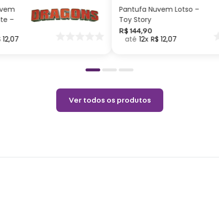
uvem
Pantufa Nuvem Lotso –
Cuid
ite –
Toy Story
nar
R$
144
,
90
$
12
,
07
12
R$
12
,
07
o
Não p
pelo 
copo.
Choqu
produ
Ver todos os produtos
Não é
o pro
coloq
Lavar
Não r
Não v
Não u