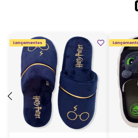
Lançamentos
Lançament
G
GG
M
P
ADICIONAR AO
CARRINHO