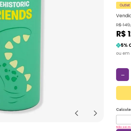
Outlet
Vendi
R$
149
,
R$
5
% 
－
Não sei m