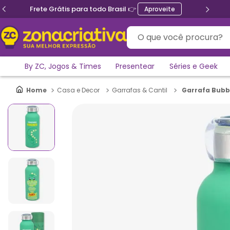
Frete Grátis para todo Brasil 👉
Aproveite
O que você procura?
By ZC, Jogos & Times
Presentear
Séries e Geek
Garrafa Bubb
Casa e Decor
Garrafas & Cantil