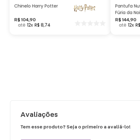
Chinelo Harry Potter
Pantufa N
Fúria da No
Como Trei
R$
104
,
90
R$
144
,
90
12
R$
8
,
74
12
R
seu Dragã
Avaliações
Tem esse produto? Seja o primeiro a avaliá-lo!