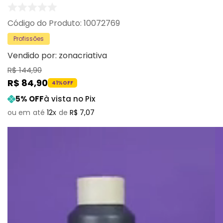
:
10072769
Profissões
Vendido por:
zonacriativa
R$
144
,
90
R$
84
,
90
41%
OFF
5
% OFF
à vista no Pix
12
R$
7
,
07