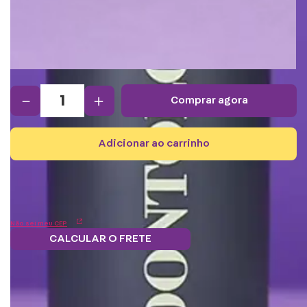
－
＋
comprar agora
adicionar ao carrinho
Não sei meu CEP
CALCULAR O FRETE