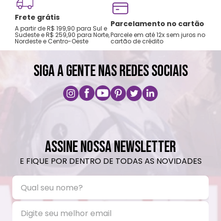
Não utilizar produtos químicos e abrasivos.
Frete grátis
Tro
Parcelamento no cartão
A partir de R$ 199,90 para Sul e
gar
Sudeste e R$ 259,90 para Norte,
Parcele em até 12x sem juros no
Nordeste e Centro-Oeste
cartão de crédito
A pri
SIGA A GENTE NAS REDES SOCIAIS
ASSINE NOSSA NEWSLETTER
E FIQUE POR DENTRO DE TODAS AS NOVIDADES