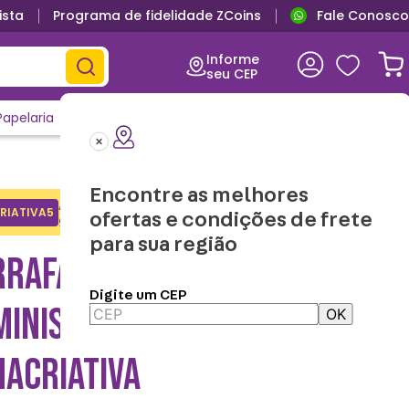
ista
Programa de fidelidade ZCoins
Fale Conosco
Informe
seu CEP
Papelaria
Casa e Decor
Outlet
Clique e Confira
Lançamentos
Encontre as melhores
Adicione o cupom no carrinho e
RIATIVA5
Copiar
ofertas e condições de frete
ganhe desconto na 1a compra.
para sua região
RRAFA ACQUA PROFISSÕES
Digite um CEP
MINISTRAÇÃO -
OK
NACRIATIVA