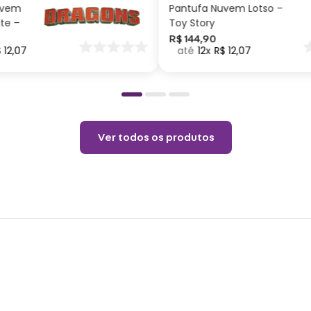
uvem
Pantufa Nuvem Lotso –
Cuid
ite –
Toy Story
nar
R$
144
,
90
$
12
,
07
12
R$
12
,
07
o
Não p
pelo 
copo.
Choqu
produ
Ver todos os produtos
Não é
o pro
coloq
Lavar
Não r
Não v
Não u