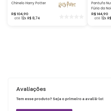
Chinelo Harry Potter
Pantufa N
Fúria da No
Como Trei
R$
104
,
90
R$
144
,
90
12
R$
8
,
74
12
R
seu Dragã
Avaliações
Tem esse produto? Seja o primeiro a avaliá-lo!