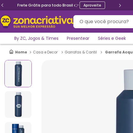
Ganhe 5% de desconto no PIX
O que você procura?
By ZC, Jogos & Times
Presentear
Séries e Geek
Garrafa Acqu
Casa e Decor
Garrafas & Cantil