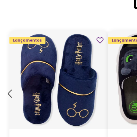
Lançamentos
Lançament
G
GG
M
P
ADICIONAR AO
CARRINHO