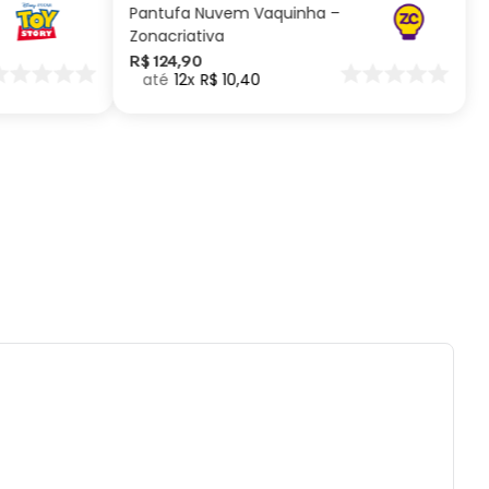
Pantufa Nuvem Vaquinha –
ados e recomendações de uso:
Zonacriativa
R$
124
,
90
12
R$
10
,
40
reencha com líquidos até a superfície, deixe
menos 1,5cm de espaço para poder fechar o
es ou quedas podem trincar ou quebrar o
to.
 a prova de pequenos vazamentos, carregue
duto apenas na posição vertical e não
ue em bolsas ou mochilas.
 com água, esponja macia e sabão neutro.
ecomendado colocar no freezer.
ai á lava-louças, nem ao micro-ondas.
tilizar produtos químicos e abrasivos.