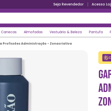
Seja Revendedor
Acesso Loj
Canecas
Almofadas
Vestuário & Beleza
Pantufa
a Profissões Administração - Zonacriativa
C
GA
AD
ZO