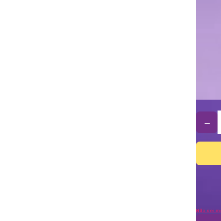
－
Não sei m