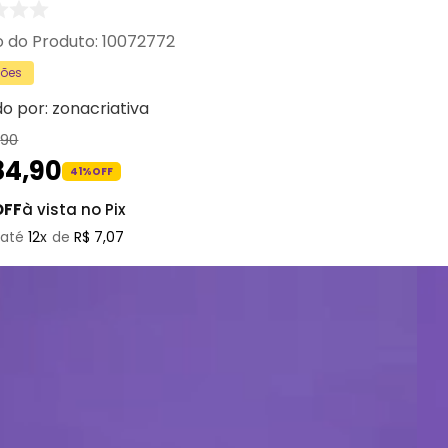
:
10072772
sões
do por:
zonacriativa
,
90
84
,
90
41%
OFF
OFF
à vista no Pix
12
R$
7
,
07