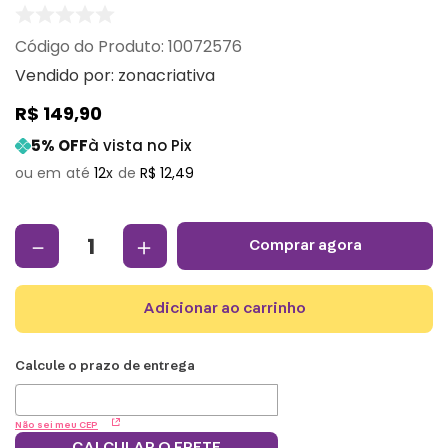
:
10072576
Vendido por:
zonacriativa
R$
149
,
90
5
% OFF
à vista no Pix
12
R$
12
,
49
－
＋
comprar agora
adicionar ao carrinho
Não sei meu CEP
CALCULAR O FRETE