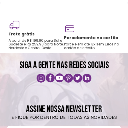
vertical e não coloque em bolsas ou
mochilas.
Lavar com água, esponja macia e sabão
neutro.
Frete grátis
Não recomendado colocar no freezer.
Tro
Parcelamento no cartão
A partir de R$ 199,90 para Sul e
gar
Não vai á lava-louças, nem ao micro-
Sudeste e R$ 259,90 para Norte,
Parcele em até 12x sem juros no
Nordeste e Centro-Oeste
cartão de crédito
A pri
ondas.
Não utilizar produtos químicos e abrasivos.
SIGA A GENTE NAS REDES SOCIAIS
ASSINE NOSSA NEWSLETTER
E FIQUE POR DENTRO DE TODAS AS NOVIDADES