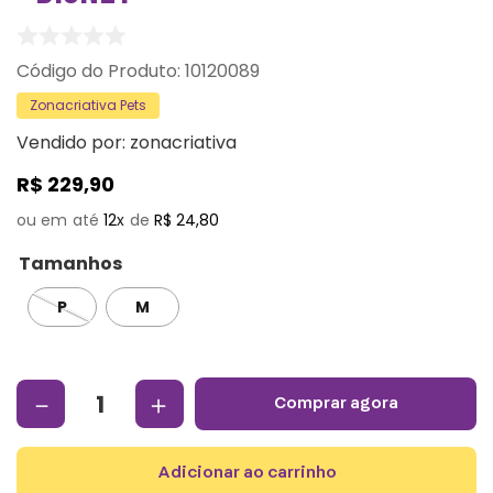
:
10120089
Zonacriativa Pets
Vendido por:
zonacriativa
R$
229
,
90
12
R$
24
,
80
Tamanhos
P
M
－
＋
comprar agora
adicionar ao carrinho