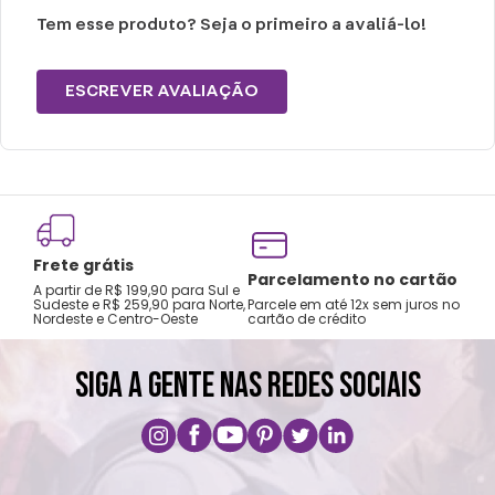
equivalentes.
Tem esse produto? Seja o primeiro a avaliá-lo!
Se você possui um SRD (Sem raça definida)
ESCREVER AVALIAÇÃO
como são únicos, pedimos que escolha de
acordo com a raça que tenha o porte mais
parecido.
Cuidados e recomendações de uso:
Frete grátis
Não passar sobre a estampa
Tro
Parcelamento no cartão
A partir de R$ 199,90 para Sul e
gar
Não alvejar
Sudeste e R$ 259,90 para Norte,
Parcele em até 12x sem juros no
Nordeste e Centro-Oeste
cartão de crédito
A pri
Temperatura máxima 110°C (sem vapor)
Não centrifugar ou utilizar máquina
SIGA A GENTE NAS REDES SOCIAIS
secadora
Temperatura máxima de lavagem de 30°C
Limpeza suave
Não limpar a seco