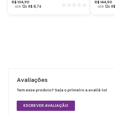
Como Trei
R$
104
,
90
R$
144
,
90
12
R$
8
,
74
12
R
seu Dragã
Avaliações
Tem esse produto? Seja o primeiro a avaliá-lo!
ESCREVER AVALIAÇÃO