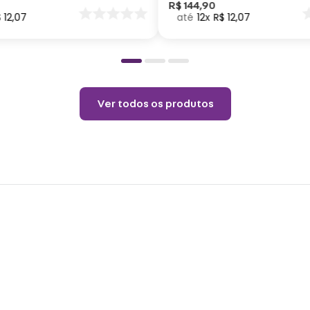
nar
R$
144
,
90
$
12
,
07
12
R$
12
,
07
o
Ver todos os produtos