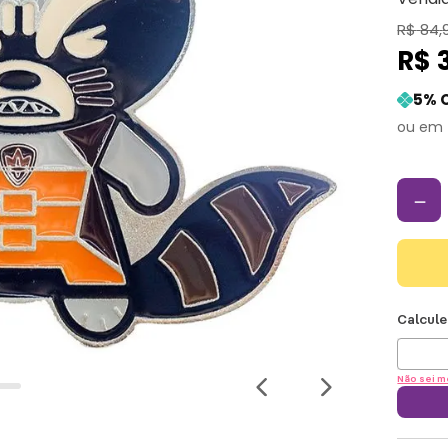
R$
84
,
R$
5
% 
－
Não sei m