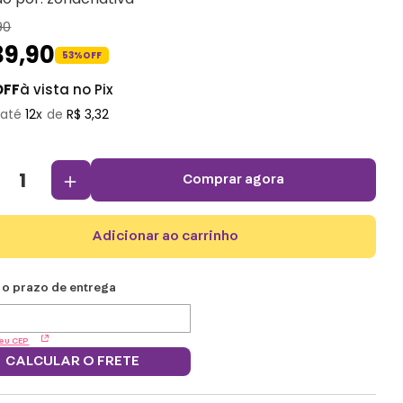
90
39
,
90
53%
OFF
OFF
à vista no Pix
12
R$
3
,
32
＋
comprar agora
adicionar ao carrinho
eu CEP
CALCULAR O FRETE