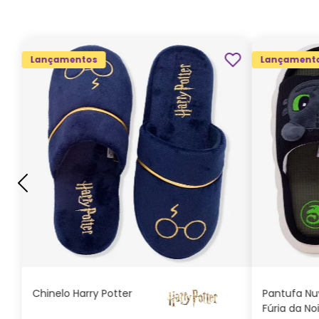
Lançamentos
Lançament
G
GG
M
P
ADICIONAR AO
CARRINHO
Chinelo Harry Potter
Pantufa N
Fúria da No