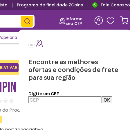
ista
Programa de fidelidade ZCoins
Fale Conosco
Informe
seu CEP
Papelaria
Casa e Decor
Outlet
Clique e Confira
Lançamentos
Encontre as melhores
Adicione o cupom no carrinho e
RIATIVA5
Copiar
ofertas e condições de frete
ganhe desconto na 1a compra.
para sua região
NPIN ROCKET - MARVEL
Digite um CEP
OK
:
10082579
do por:
zonacriativa