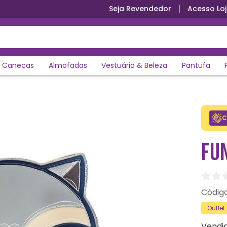
Seja Revendedor
Acesso Loj
Canecas
Almofadas
Vestuário & Beleza
Pantufa
C
FU
Outlet
Vendi