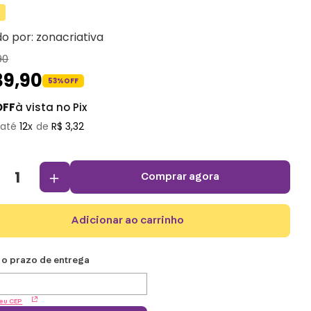
do por:
zonacriativa
90
39
,
90
53%
OFF
OFF
à vista no Pix
12
R$
3
,
32
＋
comprar agora
adicionar ao carrinho
eu CEP