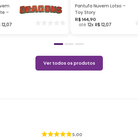
uvem
Pantufa Nuvem Lotso –
ite –
Toy Story
nar
R$
144
,
90
$
12
,
07
12
R$
12
,
07
o
Ver todos os produtos
5.00