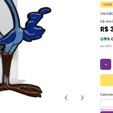
Outlet
Vendi
R$
84
,
R$
5
% 
－
Não sei m