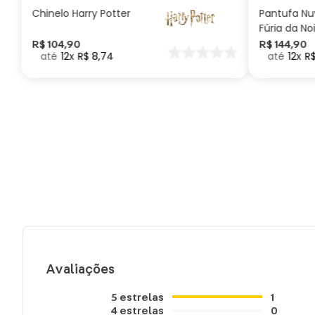
Chinelo Harry Potter
Pantufa N
Fúria da No
Como Trei
R$
104
,
90
R$
144
,
90
12
R$
8
,
74
12
R
seu Dragã
Avaliações
5
estrelas
1
4
estrelas
0