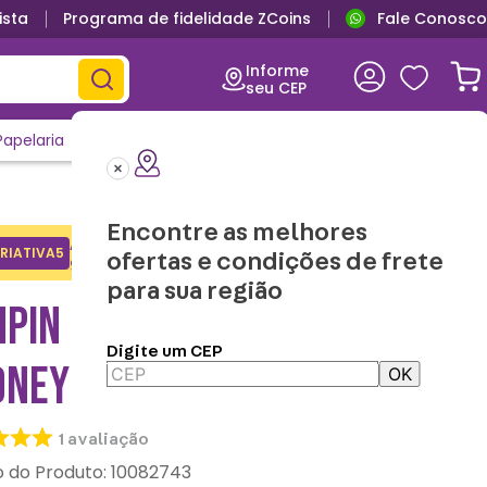
ista
Programa de fidelidade ZCoins
Fale Conosco
Informe
seu CEP
Papelaria
Casa e Decor
Outlet
Clique e Confira
Lançamentos
Encontre as melhores
Adicione o cupom no carrinho e
RIATIVA5
Copiar
ofertas e condições de frete
ganhe desconto na 1a compra.
para sua região
PIN PAPALEGUAS –
Digite um CEP
ONEY TUNES
OK
1
avaliação
:
10082743