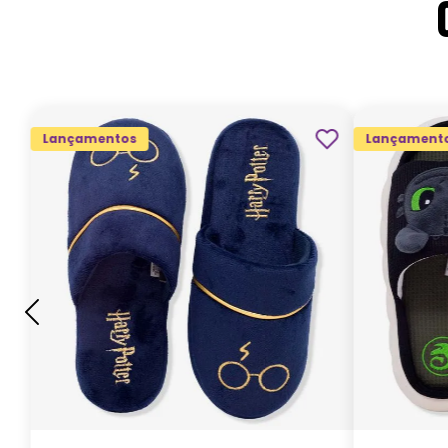
Lançamentos
Lançament
G
GG
M
P
ADICIONAR AO
CARRINHO