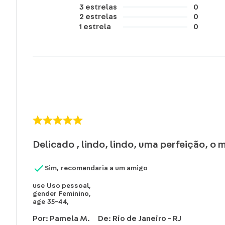
3
estrelas
0
2
estrelas
0
1
estrela
0
Delicado , lindo, lindo, uma perfeição, o
Sim, recomendaria a um amigo
use
Uso pessoal
,
gender
Feminino
,
age
35-44
,
Por
:
Pamela M.
De
:
Rio de Janeiro - RJ