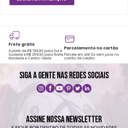
Frete grátis
Tro
Parcelamento no cartão
A partir de R$ 199,90 para Sul e
gar
Sudeste e R$ 259,90 para Norte,
Parcele em até 12x sem juros no
Nordeste e Centro-Oeste
cartão de crédito
A pri
SIGA A GENTE NAS REDES SOCIAIS
ASSINE NOSSA NEWSLETTER
E FIQUE POR DENTRO DE TODAS AS NOVIDADES