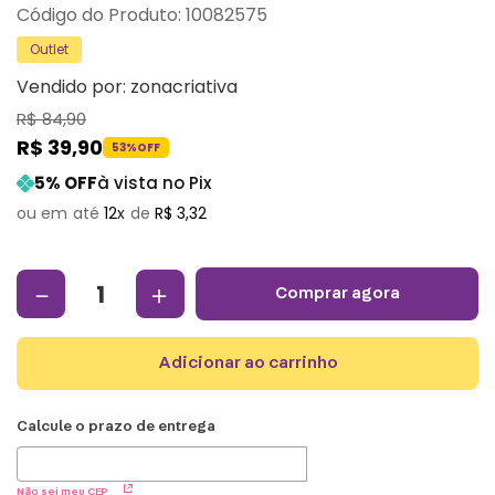
:
10082575
Outlet
Vendido por:
zonacriativa
R$
84
,
90
R$
39
,
90
53%
OFF
5
% OFF
à vista no Pix
12
R$
3
,
32
－
＋
comprar agora
adicionar ao carrinho
Não sei meu CEP