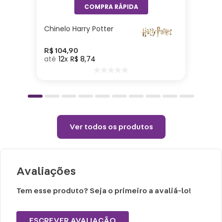
produto
Não utilizar produtos quimicos e abrasivos
Chinelo Harry Potter
Utilizar somente uma flanela seca para tirar
o pó
R$
104
,
90
12
R$
8
,
74
Ver todos os produtos
Avaliações
Tem esse produto? Seja o primeiro a avaliá-lo!
ESCREVER AVALIAÇÃO