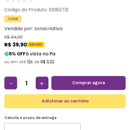
:
10082731
Outlet
Vendido por:
zonacriativa
R$
84
,
90
R$
39
,
90
53%
OFF
5
% OFF
à vista no Pix
12
R$
3
,
32
－
＋
comprar agora
adicionar ao carrinho