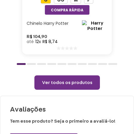
G
GG
M
P
produto
Não utilizar produtos químicos e abrasivos
Utilizar somente uma flanela seca para tirar
Chinelo Harry Potter
o pó
R$
104
,
90
12
R$
8
,
74
Ver todos os produtos
Avaliações
Tem esse produto? Seja o primeiro a avaliá-lo!