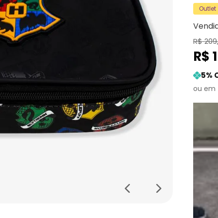
Outlet
Vendi
R$
209
R$
5
% 