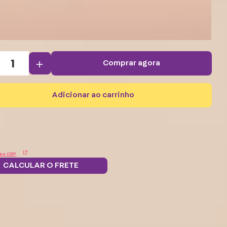
＋
comprar agora
adicionar ao carrinho
eu CEP
CALCULAR O FRETE
Troque
 grátis.
5% OFF no
Parcele em 12x