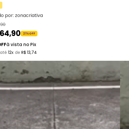
do por:
zonacriativa
,
90
164
,
90
21%
OFF
OFF
à vista no Pix
12
R$
13
,
74