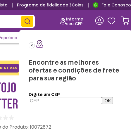
ista
Programa de fidelidade ZCoins
Fale Conosco
Informe
seu CEP
Papelaria
Casa e Decor
Outlet
Clique e Confira
Lançamentos
Encontre as melhores
Adicione o cupom no carrinho e
RIATIVA5
Copiar
ofertas e condições de frete
ganhe desconto na 1a compra.
para sua região
TOJO HOGWARTS - HARRY
Digite um CEP
TTER
OK
:
10072872