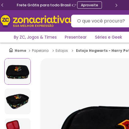
Ganhe 5% de desconto no PIX
O que você procura?
By ZC, Jogos & Times
Presentear
Séries e Geek
Estojo Hogwarts - Harry Po
Papelaria
Estojos