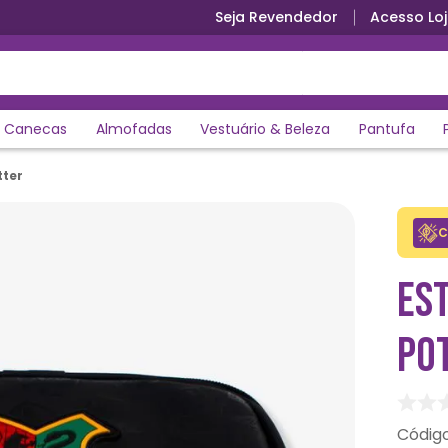
Seja Revendedor
Acesso Loj
Canecas
Almofadas
Vestuário & Beleza
Pantufa
tter
C
ES
PO