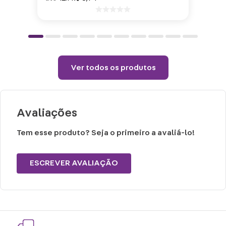
(sem vapor).
Não alvejar.
Permitido uso de centrifuga e máquina
secadora.
Temperatura máxima de lavagem 40°.
Ver todos os produtos
Não limpar a seco.
Avaliações
Tem esse produto? Seja o primeiro a avaliá-lo!
ESCREVER AVALIAÇÃO