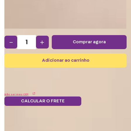
－
＋
comprar agora
adicionar ao carrinho
Não sei meu CEP
CALCULAR O FRETE
Parcele em 12x