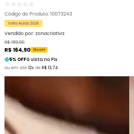
:
10073243
Volta Aulas 2026
Vendido por:
zonacriativa
R$
189
,
90
R$
164
,
90
13%
OFF
5
% OFF
à vista no Pix
12
R$
13
,
74