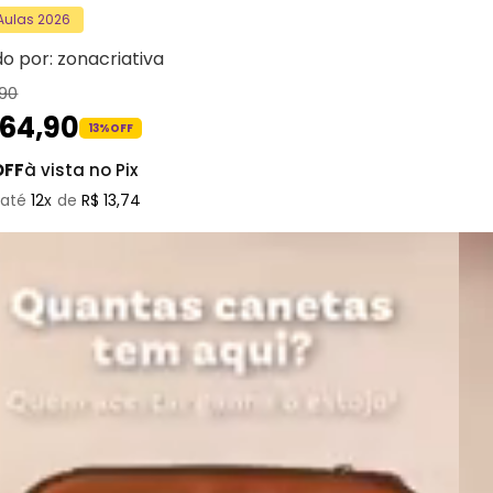
 Aulas 2026
do por:
zonacriativa
90
164
,
90
13%
OFF
OFF
à vista no Pix
12
R$
13
,
74