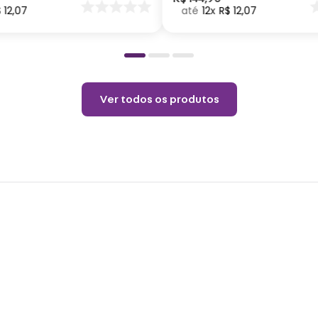
$
12
,
07
12
R$
12
,
07
o
Permi
Temp
Não l
Ver todos os produtos