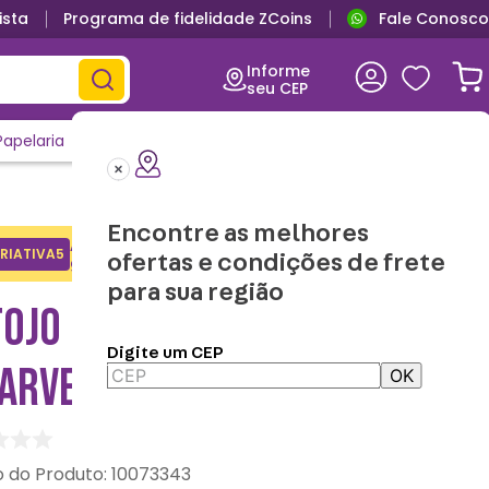
ista
Programa de fidelidade ZCoins
Fale Conosco
Informe
seu CEP
Papelaria
Casa e Decor
Outlet
Clique e Confira
Lançamentos
Encontre as melhores
Adicione o cupom no carrinho e
RIATIVA5
Copiar
ofertas e condições de frete
ganhe desconto na 1a compra.
para sua região
TOJO BOX HOMEM-ARANHA
Digite um CEP
MARVEL
OK
:
10073343