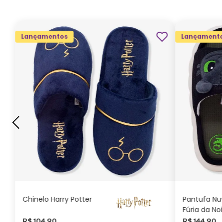
Lançamentos
Lançament
G
GG
M
P
ADICIONAR AO
CARRINHO
Chinelo Harry Potter
Pantufa N
Fúria da No
Como Trei
R$
104
,
90
R$
144
,
90