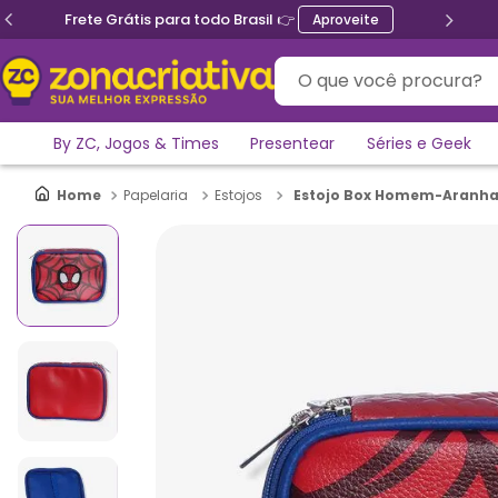
Ganhe 5% de desconto no PIX
O que você procura?
By ZC, Jogos & Times
Presentear
Séries e Geek
Estojo Box Homem-Aranha
Papelaria
Estojos