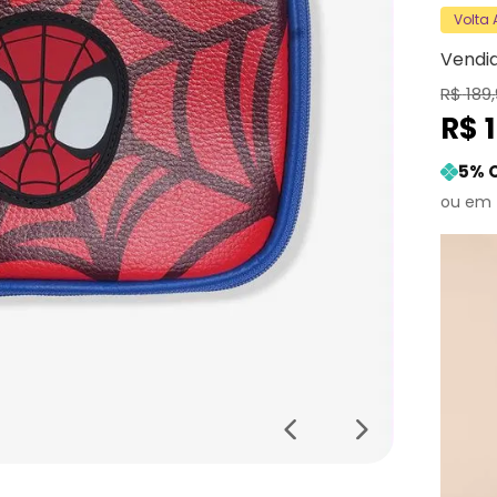
Volta
Vendi
R$
189
,
R$
5
% 