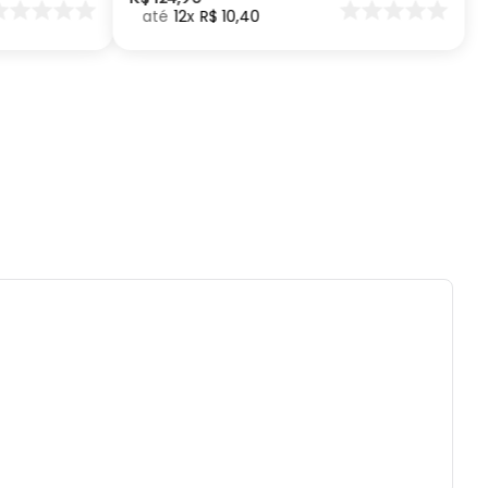
12
R$
10
,
40
tido uso de centrifuga e máquina secadora.
eratura máxima de lavagem 40°.
impar a seco.