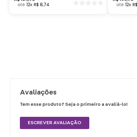
12
R$
8
,
74
12
R
seu Dragã
Avaliações
Tem esse produto? Seja o primeiro a avaliá-lo!
ESCREVER AVALIAÇÃO