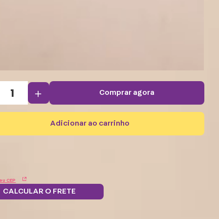
＋
comprar agora
adicionar ao carrinho
eu CEP
CALCULAR O FRETE