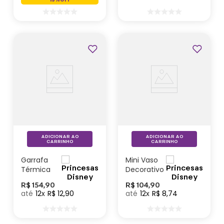
Golden -
Disney
ADICIONAR AO
ADICIONAR AO
CARRINHO
CARRINHO
Garrafa
Mini Vaso
Térmica
Decorativo
Funny
Princesas
R$
154
,
90
R$
104
,
90
Princesas
– Disney
12
R$
12
,
90
12
R$
8
,
74
– Disney