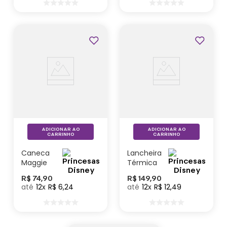
ADICIONAR AO
ADICIONAR AO
CARRINHO
CARRINHO
Caneca
Lancheira
Maggie
Térmica
Bela -
Princesas
R$
74
,
90
R$
149
,
90
Disney
- Disney
12
R$
6
,
24
12
R$
12
,
49