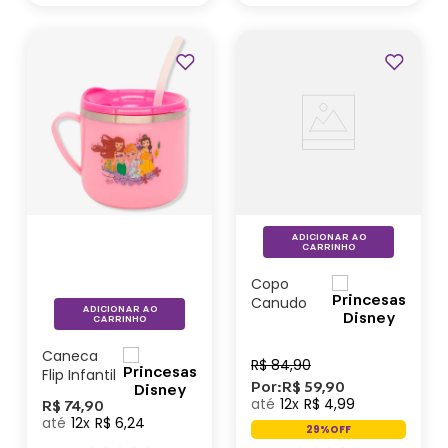
ADICIONAR AO
CARRINHO
Copo
Canudo
ADICIONAR AO
Flip Infantil
CARRINHO
Princesas
Caneca
– Disney
R$
84
,
90
Flip Infantil
Por:
R$
59
,
90
Princesas
12
R$
4
,
99
R$
74
,
90
- Disney
12
R$
6
,
24
29%
OFF