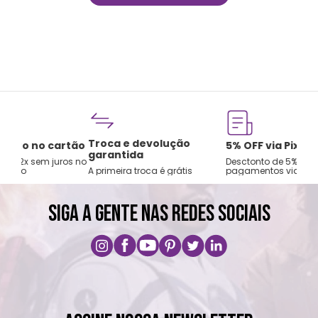
Troca e devolução
rtão
5% OFF via Pix/Boleto
garantida
os no
Desctonto de 5% para
A primeira troca é grátis
pagamentos via PIX ou boleto
SIGA A GENTE NAS REDES SOCIAIS