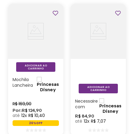
Volta Aulas 2026
ADICIONAR AO
CARRINHO
Mochila
Lancheira
ADICIONAR AO
Princesas
CARRINHO
- Disney
Necessaire
R$
169
,
90
com
Por:
R$
124
,
90
Adesivos
12
R$
10
,
40
R$
84
,
90
Princesas
12
R$
7
,
07
26%
OFF
- Disney