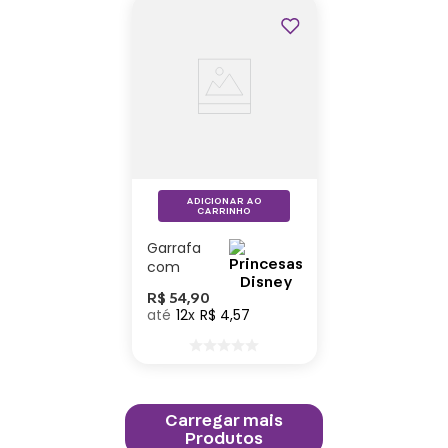
ADICIONAR AO
CARRINHO
Garrafa
com
Mosquetão
R$
54
,
90
Bela –
12
R$
4
,
57
Disney