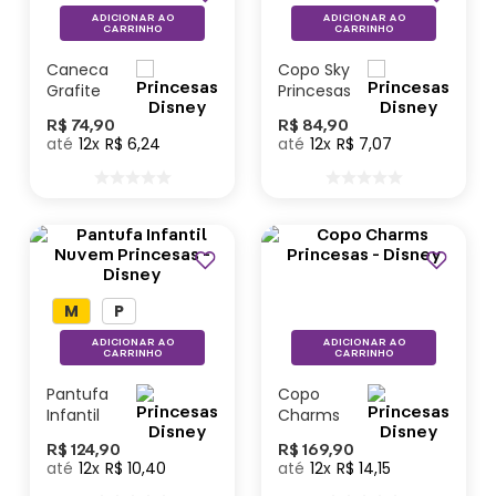
ADICIONAR AO
ADICIONAR AO
CARRINHO
CARRINHO
Caneca
Copo Sky
Grafite
Princesas
Princesas
Quadros –
R$
74
,
90
R$
84
,
90
- Disney
Disney
12
R$
6
,
24
12
R$
7
,
07
Lançamentos
M
P
ADICIONAR AO
ADICIONAR AO
CARRINHO
CARRINHO
Pantufa
Copo
Infantil
Charms
Nuvem
Princesas
R$
124
,
90
R$
169
,
90
Princesas
- Disney
12
R$
10
,
40
12
R$
14
,
15
- Disney