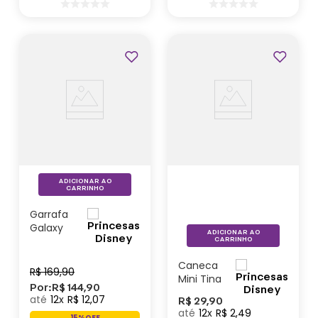
Lançamentos
ADICIONAR AO
CARRINHO
Garrafa
Galaxy
ADICIONAR AO
Princesas
CARRINHO
- Disney
Caneca
R$
169
,
90
Mini Tina
Por:
R$
144
,
90
Branca de
12
R$
12
,
07
R$
29
,
90
Neve
12
R$
2
,
49
15%
OFF