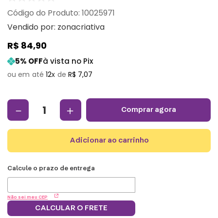
:
10025971
Vendido por:
zonacriativa
R$
84
,
90
5
% OFF
à vista no Pix
12
R$
7
,
07
－
＋
comprar agora
adicionar ao carrinho
Não sei meu CEP
CALCULAR O FRETE