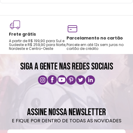
neutro.
Não recomendado colocar no freezer.
Não vai ao micro-ondas.
Não utilizar produtos químicos e abrasivos.
Frete grátis
Tro
Parcelamento no cartão
A partir de R$ 199,90 para Sul e
gar
Sudeste e R$ 259,90 para Norte,
Parcele em até 12x sem juros no
Nordeste e Centro-Oeste
cartão de crédito
A pri
SIGA A GENTE NAS REDES SOCIAIS
ASSINE NOSSA NEWSLETTER
E FIQUE POR DENTRO DE TODAS AS NOVIDADES