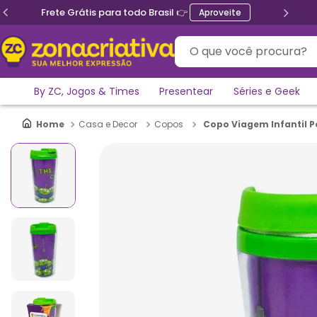
Frete Grátis para todo Brasil 👉
Aproveite
O que você procura?
By ZC, Jogos & Times
Presentear
Séries e Geek
Copo Viagem Infantil P
Casa e Decor
Copos