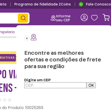
ista
Programa de fidelidade ZCoins
Fale Conosco
Informe
seu CEP
Papelaria
Casa e Decor
Outlet
Clique e Confira
Lançamentos
Encontre as melhores
Adicione o cupom no carrinho e
RIATIVA5
Copiar
ofertas e condições de frete
ganhe desconto na 1a compra.
para sua região
O VIAGEM INFANTIL POP
Digite um CEP
ENS – TOY STORY
OK
:
10025265