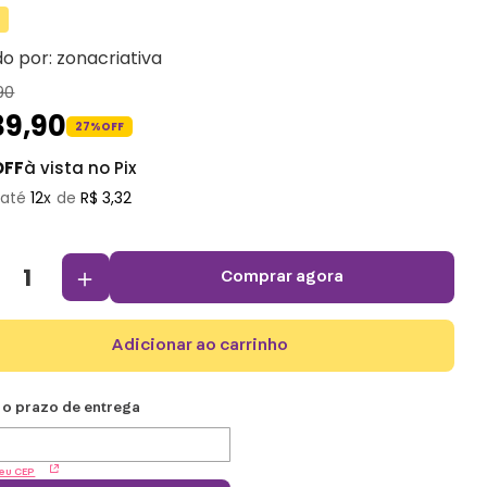
do por:
zonacriativa
90
39
,
90
27%
OFF
OFF
à vista no Pix
12
R$
3
,
32
＋
comprar agora
adicionar ao carrinho
eu CEP