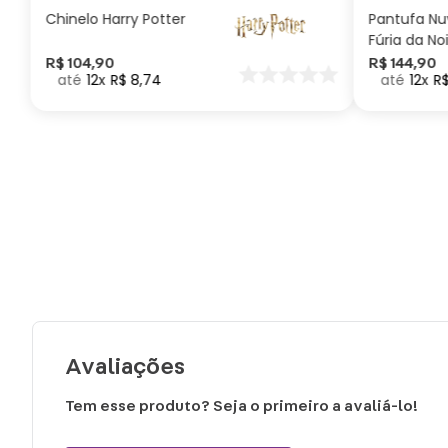
Chinelo Harry Potter
Pantufa N
Fúria da No
Como Trei
R$
104
,
90
R$
144
,
90
12
R$
8
,
74
12
R
seu Dragã
Avaliações
Tem esse produto? Seja o primeiro a avaliá-lo!