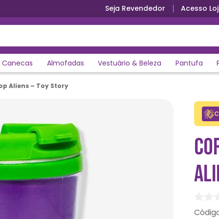
Seja Revendedor
Acesso Loj
Canecas
Almofadas
Vestuário & Beleza
Pantufa
op Aliens – Toy Story
C
COP
ALI