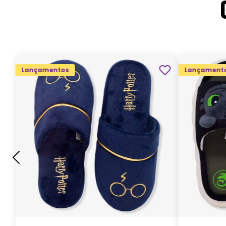
Lançamentos
Lançament
G
GG
M
P
ADICIONAR AO
CARRINHO