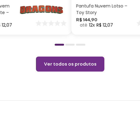
Capac
uvem
Pantufa Nuvem Lotso –
ite –
Toy Story
Cuid
nar
R$
144
,
90
$
12
,
07
12
R$
12
,
07
o
Cuid
Não p
pelo 
copo.
Choqu
Ver todos os produtos
produ
Não é
o pro
coloq
Lavar
Não r
Não v
Não u