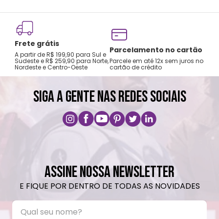
produto.
Não é à prova de vazamentos, transportar
apenas na posição vertical.
Frete grátis
Lavar com água, esponja macia e sabão
Tro
Parcelamento no cartão
A partir de R$ 199,90 para Sul e
gar
neutro.
Sudeste e R$ 259,90 para Norte,
Parcele em até 12x sem juros no
Nordeste e Centro-Oeste
cartão de crédito
A pri
Não colocar no micro-ondas ou lava-
louças.
SIGA A GENTE NAS REDES SOCIAIS
Não utilizar produtos químicos ou
abrasivos.
ASSINE NOSSA NEWSLETTER
E FIQUE POR DENTRO DE TODAS AS NOVIDADES