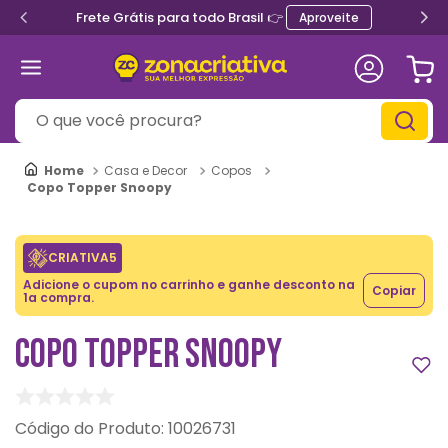
Frete Grátis para todo Brasil 👉
Aproveite
O que você procura?
Casa e Decor
Copos
Copo Topper Snoopy
CRIATIVA5
Adicione o cupom no carrinho e ganhe desconto na
Copiar
1a compra.
COPO TOPPER SNOOPY
:
10026731