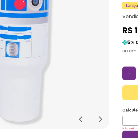
Lanç
Vendi
R$
5
% 
－
Não sei m