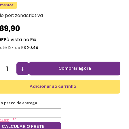
amentos
do por:
zonacriativa
189
,
90
OFF
à vista no Pix
12
R$
20
,
49
＋
comprar agora
adicionar ao carrinho
eu CEP
CALCULAR O FRETE