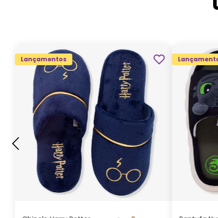
Lançamentos
Lançament
G
GG
M
P
ADICIONAR AO
CARRINHO