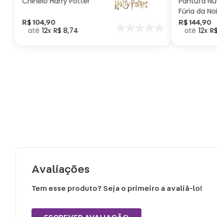
Chinelo Harry Potter
Pantufa N
Fúria da No
Como Trei
R$
104
,
90
R$
144
,
90
12
R$
8
,
74
12
R
seu Dragã
Avaliações
Tem esse produto? Seja o primeiro a avaliá-lo!