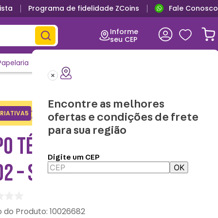
ista
Programa de fidelidade ZCoins
Fale Conosco
Informe
seu CEP
Papelaria
Casa e Decor
Outlet
Clique e Confira
Lançamentos
Encontre as melhores
Adicione o cupom no carrinho e
RIATIVA5
Copiar
ofertas e condições de frete
ganhe desconto na 1a compra.
para sua região
PO TÉRMICO TUMBLER
Digite um CEP
D2 – STAR WARS
OK
:
10026682