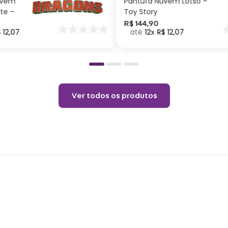
uvem
Pantufa Nuvem Lotso –
Capac
ite –
Toy Story
nar
R$
144
,
90
$
12
,
07
12
R$
12
,
07
o
Cuid
Não c
Choqu
Lavar
Não v
Ver todos os produtos
Não u