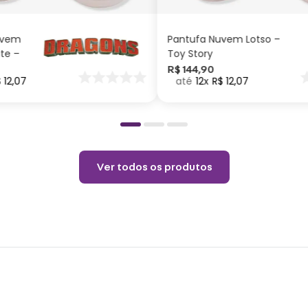
Altur
COMP
Capac
7
uvem
Pantufa Nuvem Lotso –
ite –
Toy Story
Cuid
nar
R$
144
,
90
$
12
,
07
12
R$
12
,
07
o
Não c
Choqu
Lavar
Não v
Não u
Ver todos os produtos