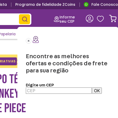
ista
Programa de fidelidade ZCoins
Fale Conosco
Informe
seu CEP
Papelaria
Casa e Decor
Outlet
Clique e Confira
Lançamentos
Encontre as melhores
Adicione o cupom no carrinho e
RIATIVA5
Copiar
ofertas e condições de frete
ganhe desconto na 1a compra.
para sua região
PO TÉRMICO TUMBLER
Digite um CEP
KEY D. LUFFY GEAR 5 –
OK
 PIECE