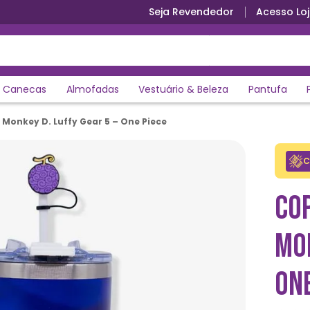
Seja Revendedor
Acesso Loj
Canecas
Almofadas
Vestuário & Beleza
Pantufa
onkey D. Luffy Gear 5 – One Piece
C
CO
MON
ONE