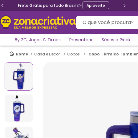
Frete Grátis para todo Brasil 👉
Aproveite
O que você procura?
By ZC, Jogos & Times
Presentear
Séries e Geek
Copo Térmico Tumbler M
Casa e Decor
Copos