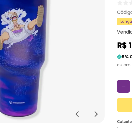
Lanç
Vendi
R$
5
% 
－