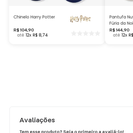
Chinelo Harry Potter
Pantufa N
Fúria da No
Como Trei
R$
104
,
90
R$
144
,
90
12
R$
8
,
74
12
R
seu Dragã
Avaliações
Tem esse produto? Seja o primeiro a avaliá-lo!