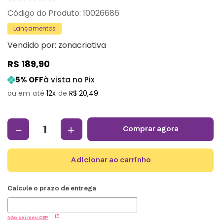
:
10026686
Lançamentos
Vendido por:
zonacriativa
R$
189
,
90
5
% OFF
à vista no Pix
12
R$
20
,
49
－
＋
comprar agora
adicionar ao carrinho
Não sei meu CEP