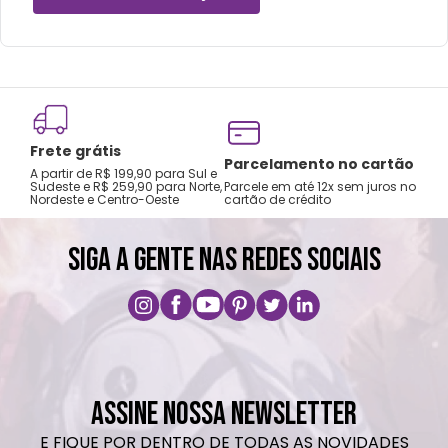
Lavar com água, esponja macia e sabão
neutro.
Não vai á lava-louças e nem ao micro-
ondas.
Não utilizar produtos químicos ou
Frete grátis
abrasivos.
Tro
Parcelamento no cartão
A partir de R$ 199,90 para Sul e
gar
Sudeste e R$ 259,90 para Norte,
Parcele em até 12x sem juros no
Nordeste e Centro-Oeste
cartão de crédito
A pri
SIGA A GENTE NAS REDES SOCIAIS
ASSINE NOSSA NEWSLETTER
E FIQUE POR DENTRO DE TODAS AS NOVIDADES