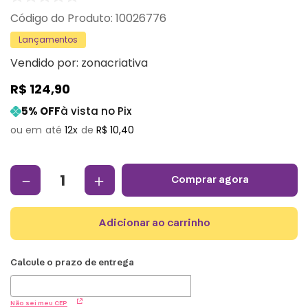
:
10026776
Lançamentos
Vendido por:
zonacriativa
R$
124
,
90
5
% OFF
à vista no Pix
12
R$
10
,
40
－
＋
comprar agora
adicionar ao carrinho
Não sei meu CEP