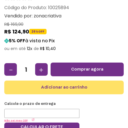
:
10025894
Vendido por:
zonacriativa
R$
169
,
90
R$
124
,
90
26%
OFF
5
% OFF
à vista no Pix
12
R$
10
,
40
－
＋
comprar agora
adicionar ao carrinho
Não sei meu CEP
CALCULAR O FRETE