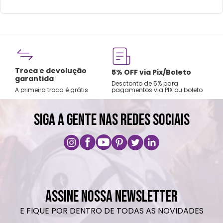
neutro.
Não recomendado colocar no freezer.
Não vai ao micro-ondas.
Não utilizar produtos químicos e abrasivos.
Fre
Troca e devolução
rtão
5% OFF via Pix/Boleto
A par
garantida
os no
Desctonto de 5% para
Sude
A primeira troca é grátis
pagamentos via PIX ou boleto
Nord
SIGA A GENTE NAS REDES SOCIAIS
ASSINE NOSSA NEWSLETTER
E FIQUE POR DENTRO DE TODAS AS NOVIDADES