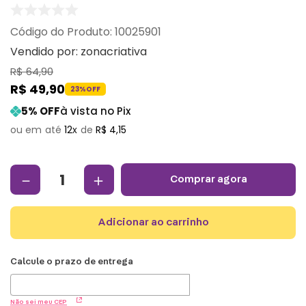
:
10025901
Vendido por:
zonacriativa
R$
64
,
90
R$
49
,
90
23%
OFF
5
% OFF
à vista no Pix
12
R$
4
,
15
－
＋
comprar agora
adicionar ao carrinho
Não sei meu CEP