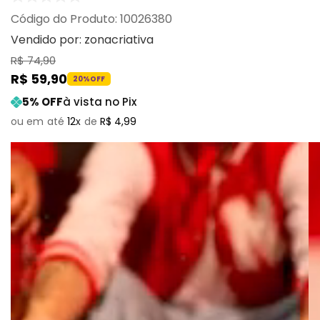
:
10026380
Vendido por:
zonacriativa
R$
74
,
90
R$
59
,
90
20%
OFF
5
% OFF
à vista no Pix
12
R$
4
,
99