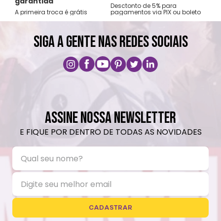
garantida
os no
Desctonto de 5% para
Sude
A primeira troca é grátis
pagamentos via PIX ou boleto
Nord
SIGA A GENTE NAS REDES SOCIAIS
ASSINE NOSSA NEWSLETTER
E FIQUE POR DENTRO DE TODAS AS NOVIDADES
CADASTRAR