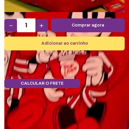
－
＋
comprar agora
adicionar ao carrinho
Não sei meu CEP
CALCULAR O FRETE
Parcele em 12x
Frete grátis.
5% OFF no boleto
s/juros
Troque
Saiba mais
e PIX!
pontos por
benefícios