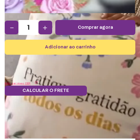
－
＋
comprar agora
adicionar ao carrinho
Não sei meu CEP
CALCULAR O FRETE
Frete grátis.
5% OFF no boleto
Parcele em 12x
Troque
Saiba mais
e PIX!
s/juros
pontos por
benefícios