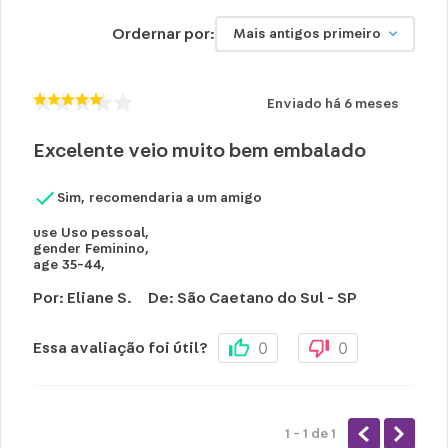
Ordernar por:
Mais antigos primeiro
Enviado há
6 meses
Excelente veio muito bem embalado
Sim, recomendaria a um amigo
use
Uso pessoal
,
gender
Feminino
,
age
35-44
,
Por
:
Eliane S.
De
:
São Caetano do Sul - SP
0
0
Essa avaliação foi útil?
1 - 1
de
1