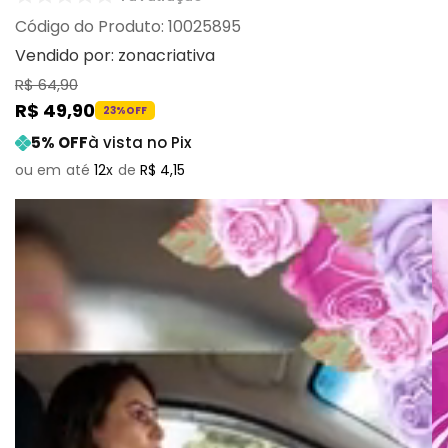
:
10025895
Vendido por:
zonacriativa
R$
64
,
90
R$
49
,
90
23%
OFF
5
% OFF
à vista no Pix
12
R$
4
,
15