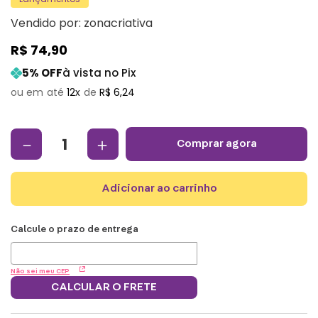
Vendido por:
zonacriativa
R$
74
,
90
5
% OFF
à vista no Pix
12
R$
6
,
24
－
＋
comprar agora
adicionar ao carrinho
Não sei meu CEP
CALCULAR O FRETE