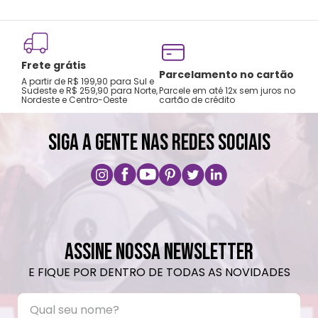
Lavar com água, esponja macia e sabão
neutro.
Não recomendado colocar no freezer.
Frete grátis
Não vai ao micro-ondas.
Tro
Parcelamento no cartão
A partir de R$ 199,90 para Sul e
gar
Não utilizar produtos químicos e abrasivos.
Sudeste e R$ 259,90 para Norte,
Parcele em até 12x sem juros no
Nordeste e Centro-Oeste
cartão de crédito
A pri
SIGA A GENTE NAS REDES SOCIAIS
ASSINE NOSSA NEWSLETTER
E FIQUE POR DENTRO DE TODAS AS NOVIDADES