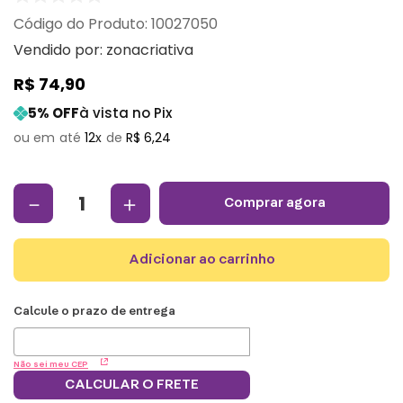
:
10027050
Vendido por:
zonacriativa
R$
74
,
90
5
% OFF
à vista no Pix
12
R$
6
,
24
－
＋
comprar agora
adicionar ao carrinho
Não sei meu CEP
CALCULAR O FRETE