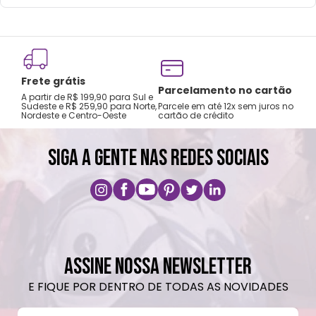
mochilas.
Lavar com água, esponja macia e sabão
neutro.
Não recomendado colocar no freezer.
Frete grátis
Não vai ao micro-ondas.
Tro
Parcelamento no cartão
A partir de R$ 199,90 para Sul e
gar
Não utilizar produtos químicos e abrasivos.
Sudeste e R$ 259,90 para Norte,
Parcele em até 12x sem juros no
Nordeste e Centro-Oeste
cartão de crédito
A pri
SIGA A GENTE NAS REDES SOCIAIS
ASSINE NOSSA NEWSLETTER
E FIQUE POR DENTRO DE TODAS AS NOVIDADES