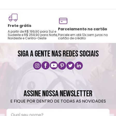
Não recomendado colocar no freezer.
Não vai ao micro-ondas.
Não utilizar produtos químicos e abrasivos.
Frete grátis
Tro
Parcelamento no cartão
A partir de R$ 199,90 para Sul e
gar
Sudeste e R$ 259,90 para Norte,
Parcele em até 12x sem juros no
Nordeste e Centro-Oeste
cartão de crédito
A pri
SIGA A GENTE NAS REDES SOCIAIS
ASSINE NOSSA NEWSLETTER
E FIQUE POR DENTRO DE TODAS AS NOVIDADES