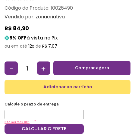
:
10026490
Vendido por:
zonacriativa
R$
84
,
90
5
% OFF
à vista no Pix
12
R$
7
,
07
－
＋
comprar agora
adicionar ao carrinho
Não sei meu CEP
CALCULAR O FRETE