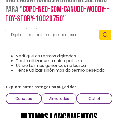
para "
copo-neo-com-canudo-woody--
toy-story-10026750
"
O que eu devo fazer?
Digite e encontre o que precisa
Verifique os termos digitados.
Tente utilizar uma única palavra.
Utilize termos genéricos na busca.
Tente utilizar sinônimos do termo desejado.
Explore estas categorias sugeridas
Canecas
Almofadas
Outlet
ULTIMOS LANÇAMENTOS