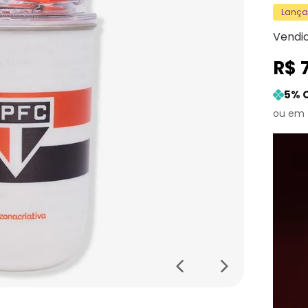
Lanç
Vendi
R$
5
% 