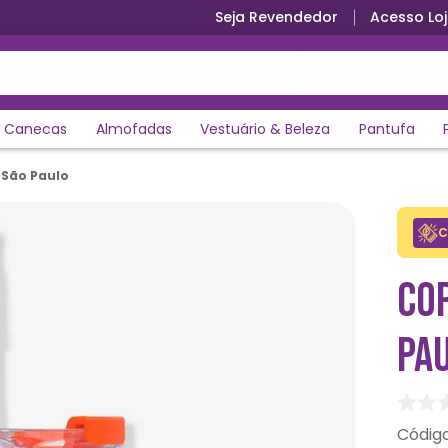
Seja Revendedor
Acesso Loj
Canecas
Almofadas
Vestuário & Beleza
Pantufa
São Paulo
C
CO
PA