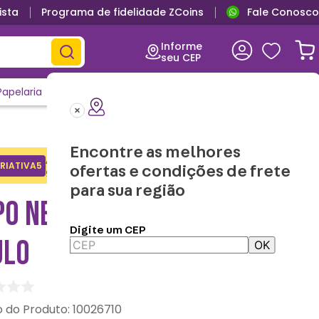
ista
Programa de fidelidade ZCoins
Fale Conosco
Informe
seu CEP
Papelaria
Casa e Decor
Outlet
Clique e Confira
Lançamentos
Encontre as melhores
Adicione o cupom no carrinho e
RIATIVA5
Copiar
ofertas e condições de frete
ganhe desconto na 1a compra.
para sua região
PO NEO COM CANUDO SÃO
Digite um CEP
ULO
OK
:
10026710