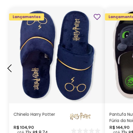
Lançamentos
Lançament
G
GG
M
P
ADICIONAR AO
CARRINHO
Chinelo Harry Potter
Pantufa N
Fúria da No
Como Trei
R$
104
,
90
R$
144
,
90
12
R$
8
,
74
12
R
seu Dragã