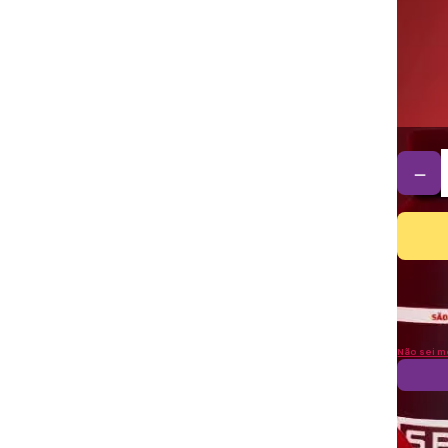
－
Não sei m