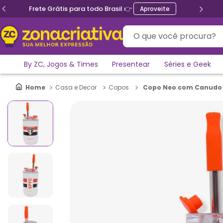
Ganhe 5% de desconto no PIX
O que você procura?
By ZC, Jogos & Times
Presentear
Séries e Geek
Copo Neo com Canudo 
Casa e Decor
Copos