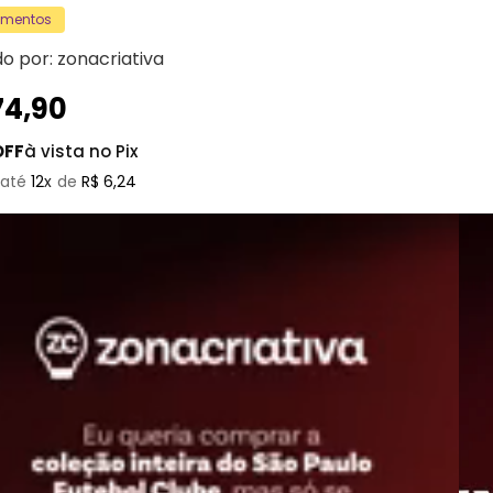
amentos
do por:
zonacriativa
74
,
90
OFF
à vista no Pix
12
R$
6
,
24