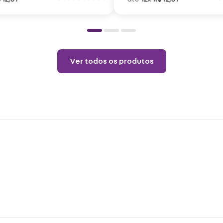
plást
Cuid
Não c
Choqu
Ver todos os produtos
Lavar
Não v
Não u