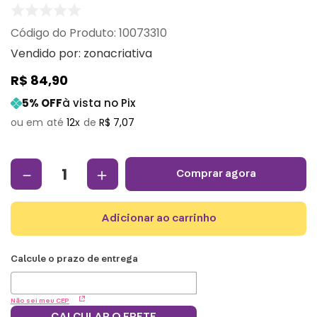
:
10073310
Vendido por:
zonacriativa
R$
84
,
90
5
% OFF
à vista no Pix
12
R$
7
,
07
－
＋
comprar agora
adicionar ao carrinho
Não sei meu CEP
CALCULAR O FRETE