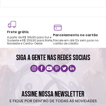
ondas.
Não utilizar produtos químicos ou
abrasivos.
Frete grátis
Tro
Parcelamento no cartão
A partir de R$ 199,90 para Sul e
gar
Sudeste e R$ 259,90 para Norte,
Parcele em até 12x sem juros no
Nordeste e Centro-Oeste
cartão de crédito
A pri
SIGA A GENTE NAS REDES SOCIAIS
ASSINE NOSSA NEWSLETTER
E FIQUE POR DENTRO DE TODAS AS NOVIDADES