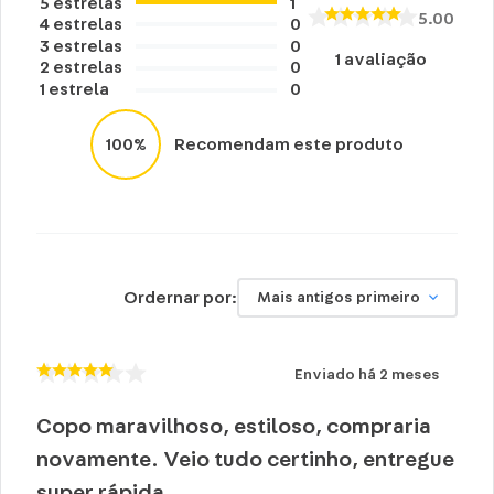
Lavar com água, esponja macia e sabão
5
estrelas
1
5.00
4
estrelas
0
neutro.
3
estrelas
0
1
avaliação
Não vai á lava-louças e nem ao micro-
2
estrelas
0
1
estrela
0
ondas.
Não utilizar produtos químicos ou
100%
Recomendam este produto
abrasivos.
Ordernar por:
Mais antigos primeiro
Enviado há
2 meses
Copo maravilhoso, estiloso, compraria
novamente. Veio tudo certinho, entregue
super rápida.