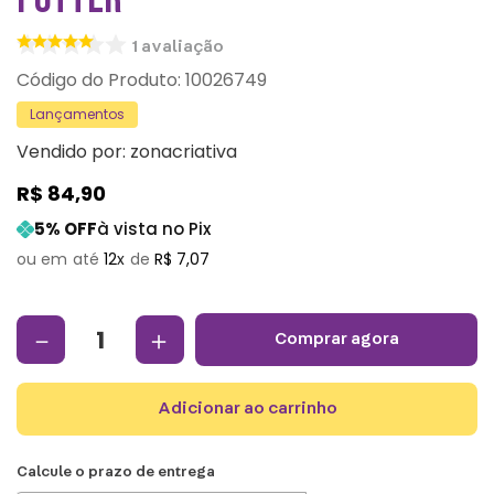
1
avaliação
:
10026749
Lançamentos
Vendido por:
zonacriativa
R$
84
,
90
5
% OFF
à vista no Pix
12
R$
7
,
07
－
＋
comprar agora
adicionar ao carrinho