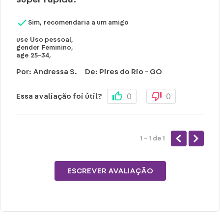
Sim, recomendaria a um amigo
use
Uso pessoal
,
gender
Feminino
,
age
25-34
,
Por
:
Andressa S.
De
:
Pires do Rio - GO
0
0
Essa avaliação foi útil?
1 - 1
de
1
ESCREVER AVALIAÇÃO