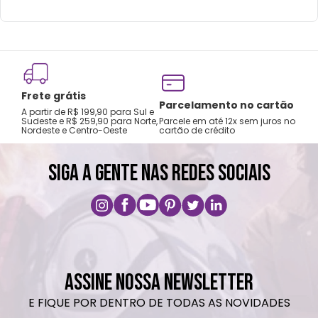
ondas.
Não utilizar produtos químicos ou
abrasivos.
Frete grátis
Tro
Parcelamento no cartão
A partir de R$ 199,90 para Sul e
gar
Sudeste e R$ 259,90 para Norte,
Parcele em até 12x sem juros no
Nordeste e Centro-Oeste
cartão de crédito
A pri
SIGA A GENTE NAS REDES SOCIAIS
ASSINE NOSSA NEWSLETTER
E FIQUE POR DENTRO DE TODAS AS NOVIDADES