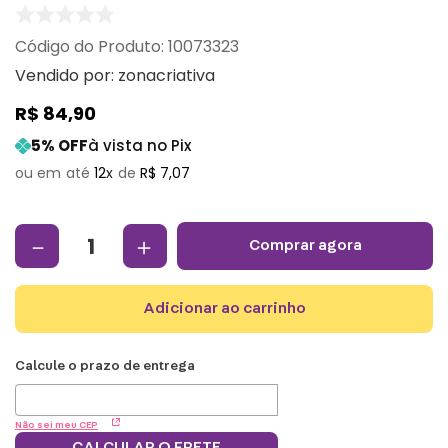
:
10073323
Vendido por:
zonacriativa
R$
84
,
90
5
% OFF
à vista no Pix
12
R$
7
,
07
－
＋
comprar agora
adicionar ao carrinho
Não sei meu CEP
CALCULAR O FRETE