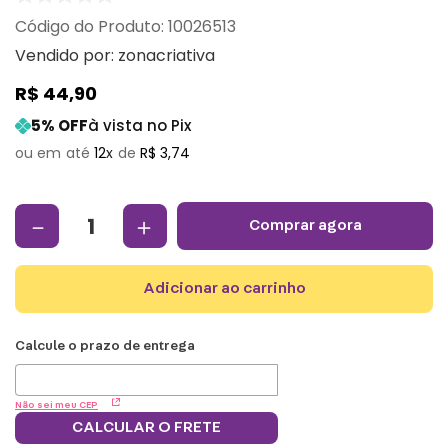
:
10026513
Vendido por:
zonacriativa
R$
44
,
90
5
% OFF
à vista no Pix
12
R$
3
,
74
－
＋
comprar agora
adicionar ao carrinho
Não sei meu CEP
CALCULAR O FRETE