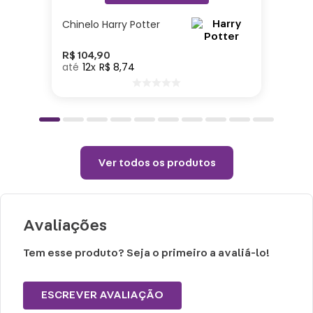
8cm | Peso: 0,390gr| Capacidade: 300ml|
Chinelo Harry Potter
Material: vidro
R$
104
,
90
12
R$
8
,
74
Cuidados e recomendações de uso:
Lavar com água, esponja macia e
detergente neutro.
Não vai ao micro-ondas, nem a lava-
louças.
Ver todos os produtos
Não utilizar químicos e abrasivos.
Choques ou quedas podem trincar ou
quebrar o produto, pois trata-se de um
Avaliações
produto de vidro.
Tem esse produto? Seja o primeiro a avaliá-lo!
ESCREVER AVALIAÇÃO