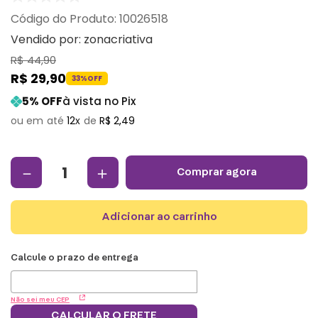
:
10026518
Vendido por:
zonacriativa
R$
44
,
90
R$
29
,
90
33%
OFF
5
% OFF
à vista no Pix
12
R$
2
,
49
－
＋
comprar agora
adicionar ao carrinho
Não sei meu CEP
CALCULAR O FRETE