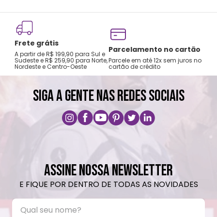
Não preencha com líquidos até a superfície,
deixe pelo menos 1,5cm de espaço para
Frete grátis
fechar corretamente.
Tro
Parcelamento no cartão
A partir de R$ 199,90 para Sul e
gar
Choques ou quedas podem danificar o
Sudeste e R$ 259,90 para Norte,
Parcele em até 12x sem juros no
Nordeste e Centro-Oeste
cartão de crédito
A pri
produto.
Não é à prova de vazamentos, transportar
SIGA A GENTE NAS REDES SOCIAIS
apenas na posição vertical.
Lavar com água, esponja macia e sabão
neutro.
Não colocar no micro-ondas ou lava-
louças.
Não utilizar produtos químicos ou
ASSINE NOSSA NEWSLETTER
abrasivos.
E FIQUE POR DENTRO DE TODAS AS NOVIDADES