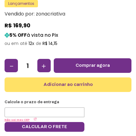
Lançamentos
Vendido por:
zonacriativa
R$
169
,
90
5
% OFF
à vista no Pix
12
R$
14
,
15
－
＋
comprar agora
adicionar ao carrinho
Não sei meu CEP
CALCULAR O FRETE