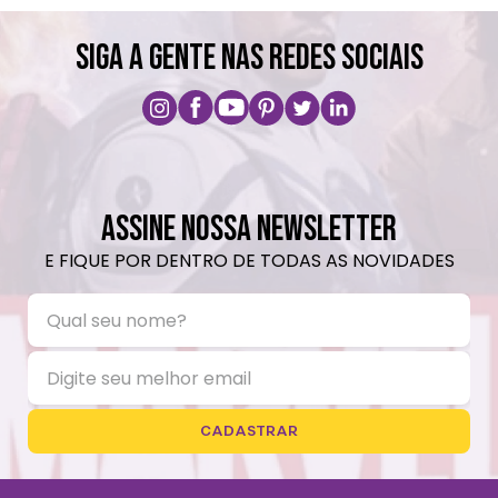
Não vai á lava-louças, nem ao micro-
ondas.
SIGA A GENTE NAS REDES SOCIAIS
Não utilizar produtos químicos e abrasivos.
ASSINE NOSSA NEWSLETTER
E FIQUE POR DENTRO DE TODAS AS NOVIDADES
CADASTRAR