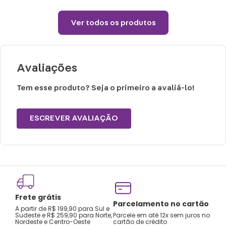
Material: Plástico PP, AS e PVC
Ver todos os produtos
Cuidados e recomendações de uso:
Cuidados e recomendações de uso:
Não preencha com líquidos até a superfície,
Avaliações
deixe pelo menos 1,5cm de espaço para
poder fechar o copo.
Tem esse produto? Seja o primeiro a avaliá-lo!
Choques ou quedas podem trincar ou
quebrar o produto.
ESCREVER AVALIAÇÃO
Não é a prova de pequenos vazamentos,
carregue o produto apenas na posição
vertical e não coloque em bolsas ou
mochilas.
Lavar com água, esponja macia e sabão
Frete grátis
neutro.
Tro
Parcelamento no cartão
A partir de R$ 199,90 para Sul e
gar
Não recomendado colocar no freezer.
Sudeste e R$ 259,90 para Norte,
Parcele em até 12x sem juros no
Nordeste e Centro-Oeste
cartão de crédito
A pri