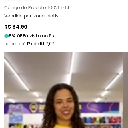
:
10026564
Vendido por:
zonacriativa
R$
84
,
90
5
% OFF
à vista no Pix
12
R$
7
,
07