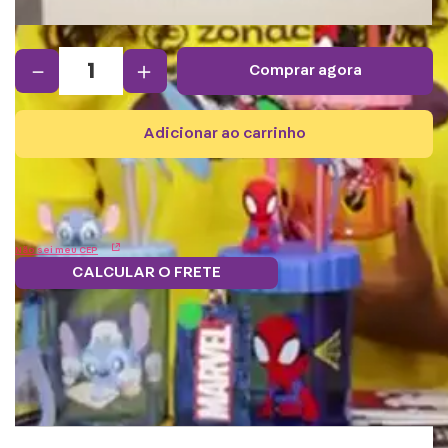
－
＋
comprar agora
adicionar ao carrinho
Não sei meu CEP
CALCULAR O FRETE
Frete grátis.
5% OFF no boleto
Parcele em 12x
Troque
Saiba mais
e PIX!
s/juros
pontos por
benefícios