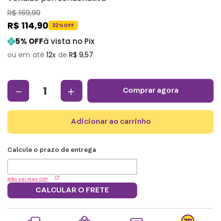
R$
169
,
90
R$
114
,
90
32%
OFF
5
% OFF
à vista no Pix
12
R$
9
,
57
－
＋
comprar agora
adicionar ao carrinho
Não sei meu CEP
CALCULAR O FRETE