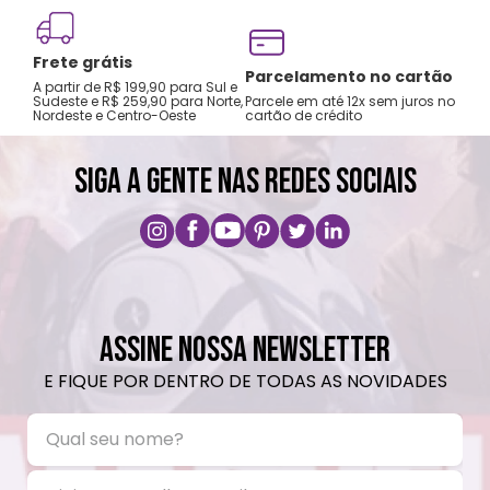
Lavar com água, esponja macia e sabão
neutro.
Frete grátis
Não recomendado colocar no freezer.
Tro
Parcelamento no cartão
A partir de R$ 199,90 para Sul e
gar
Não vai ao micro-ondas.
Sudeste e R$ 259,90 para Norte,
Parcele em até 12x sem juros no
Nordeste e Centro-Oeste
cartão de crédito
A pri
Não utilizar produtos químicos e abrasivos.
SIGA A GENTE NAS REDES SOCIAIS
ASSINE NOSSA NEWSLETTER
E FIQUE POR DENTRO DE TODAS AS NOVIDADES