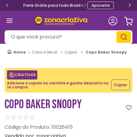
Frete Grátis para todo Brasil 👉
Aproveite
O que você procura?
Copo Baker Snoopy
Casa e Decor
Copos
CRIATIVA5
Adicione o cupom no carrinho e ganhe desconto na
Copiar
1a compra.
COPO BAKER SNOOPY
:
10026415
Vendido por:
zonacriativa