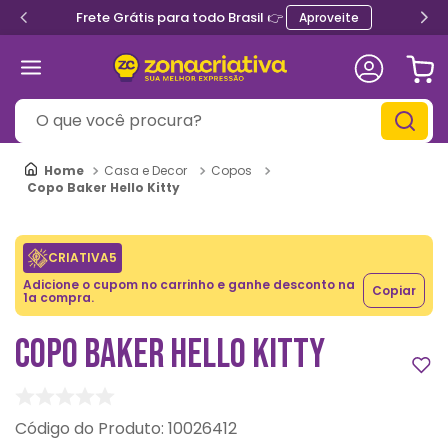
Frete Grátis para todo Brasil 👉
Aproveite
O que você procura?
Casa e Decor
Copos
Copo Baker Hello Kitty
CRIATIVA5
Adicione o cupom no carrinho e ganhe desconto na
Copiar
1a compra.
COPO BAKER HELLO KITTY
:
10026412