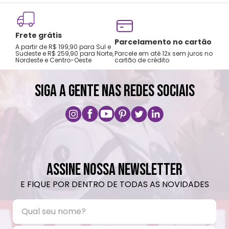
Lavar com água, esponja macia e sabão
neutro.
Frete grátis
Não recomendado colocar no freezer.
Tro
Parcelamento no cartão
A partir de R$ 199,90 para Sul e
gar
Não vai ao micro-ondas.
Sudeste e R$ 259,90 para Norte,
Parcele em até 12x sem juros no
Nordeste e Centro-Oeste
cartão de crédito
A pri
Não utilizar produtos químicos e abrasivos.
SIGA A GENTE NAS REDES SOCIAIS
ASSINE NOSSA NEWSLETTER
E FIQUE POR DENTRO DE TODAS AS NOVIDADES