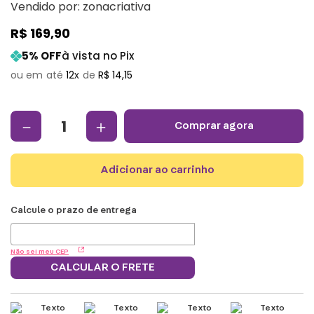
Vendido por:
zonacriativa
R$
169
,
90
5
% OFF
à vista no Pix
12
R$
14
,
15
－
＋
comprar agora
adicionar ao carrinho
Não sei meu CEP
CALCULAR O FRETE