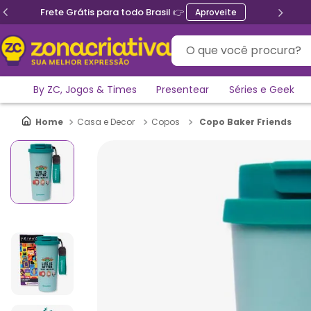
Frete Grátis para todo Brasil 👉
Aproveite
O que você procura?
By ZC, Jogos & Times
Presentear
Séries e Geek
Copo Baker Friends
Casa e Decor
Copos