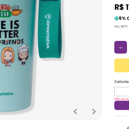
R$
5
% 
－
Não sei m