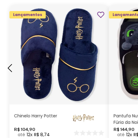
Lançamentos
Lançament
G
GG
M
P
ADICIONAR AO
CARRINHO
Chinelo Harry Potter
Pantufa N
Fúria da No
Como Trei
R$
104
,
90
R$
144
,
90
12
R$
8
,
74
12
R
seu Dragã