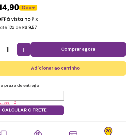
114
,
90
32%
OFF
OFF
à vista no Pix
12
R$
9
,
57
＋
comprar agora
adicionar ao carrinho
eu CEP
CALCULAR O FRETE