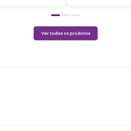
9
Cuid
Não p
pelo 
Ver todos os produtos
copo.
Choqu
produ
Não é
o pro
coloq
Lavar
Não r
Não v
Não u