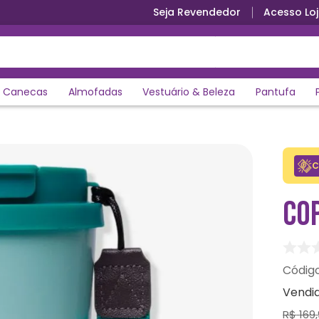
Seja Revendedor
Acesso Loj
Canecas
Almofadas
Vestuário & Beleza
Pantufa
C
CO
Vendi
R$
169
,