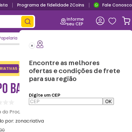
ista
Programa de fidelidade ZCoins
Fale Conosco
Informe
seu CEP
Papelaria
Casa e Decor
Outlet
Clique e Confira
Lançamentos
Encontre as melhores
Adicione o cupom no carrinho e
RIATIVA5
Copiar
ofertas e condições de frete
ganhe desconto na 1a compra.
para sua região
PO BAKER FRIENDS
Digite um CEP
OK
:
10026407
do por:
zonacriativa
90