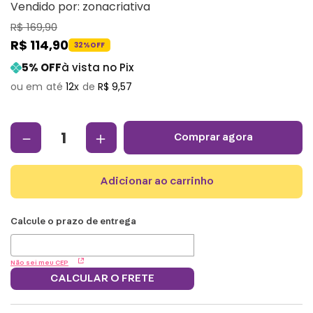
Vendido por:
zonacriativa
R$
169
,
90
R$
114
,
90
32%
OFF
5
% OFF
à vista no Pix
12
R$
9
,
57
－
＋
comprar agora
adicionar ao carrinho
Não sei meu CEP
CALCULAR O FRETE