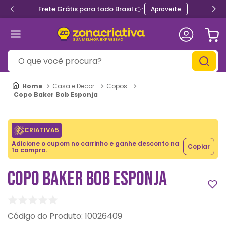
Frete Grátis para todo Brasil 👉
Aproveite
O que você procura?
Casa e Decor
Copos
Copo Baker Bob Esponja
CRIATIVA5
Adicione o cupom no carrinho e ganhe desconto na
Copiar
1a compra.
COPO BAKER BOB ESPONJA
:
10026409