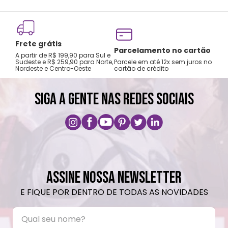
mochilas.
Lavar com água, esponja macia e sabão
neutro.
Frete grátis
Não recomendado colocar no freezer.
Tro
Parcelamento no cartão
A partir de R$ 199,90 para Sul e
gar
Não vai ao micro-ondas.
Sudeste e R$ 259,90 para Norte,
Parcele em até 12x sem juros no
Nordeste e Centro-Oeste
cartão de crédito
A pri
Não utilizar produtos químicos e abrasivos.
SIGA A GENTE NAS REDES SOCIAIS
ASSINE NOSSA NEWSLETTER
E FIQUE POR DENTRO DE TODAS AS NOVIDADES