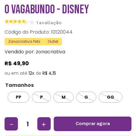
O VAGABUNDO - DISNEY
1
avaliação
:
10120044
Zonacriativa Pets
Outlet
Vendido por:
zonacriativa
R$
49
,
90
12
R$
4
,
15
Tamanhos
PP
P
M
G
GG
－
＋
comprar agora