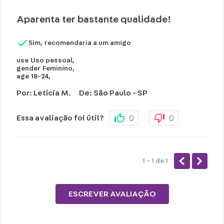
Cuidados e recomendações de uso:
Aparenta ter bastante qualidade!
Não passar sobre a estampa
Não alvejar
Sim, recomendaria a um amigo
Temperatura máxima 110°C (sem vapor)
use
Uso pessoal
,
Não centrifugar ou utilizar máquina
gender
Feminino
,
age
18-24
,
secadora
Temperatura máxima de lavagem de 30°C
Por
:
Letícia M.
De
:
São Paulo - SP
Limpeza suave
0
0
Essa avaliação foi útil?
Não limpar a seco.
1 - 1
de
1
ESCREVER AVALIAÇÃO