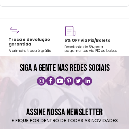
Fre
Troca e devolução
rtão
5% OFF via Pix/Boleto
A par
garantida
os no
Desctonto de 5% para
Sude
A primeira troca é grátis
pagamentos via PIX ou boleto
Nord
SIGA A GENTE NAS REDES SOCIAIS
ASSINE NOSSA NEWSLETTER
E FIQUE POR DENTRO DE TODAS AS NOVIDADES