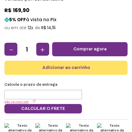
R$
169
,
90
5
% OFF
à vista no Pix
12
R$
14
,
15
－
＋
comprar agora
adicionar ao carrinho
Não sei meu CEP
CALCULAR O FRETE