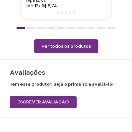
R$
104
,
90
12
R$
8
,
74
Quedas ou choques podem trincar ou
danificar o produto.
Teme abrasivos.
Utilizar apenas uma flanela seca para
retirar o excesso de pó.
Ver todos os produtos
Avaliações
Tem esse produto? Seja o primeiro a avaliá-lo!
ESCREVER AVALIAÇÃO