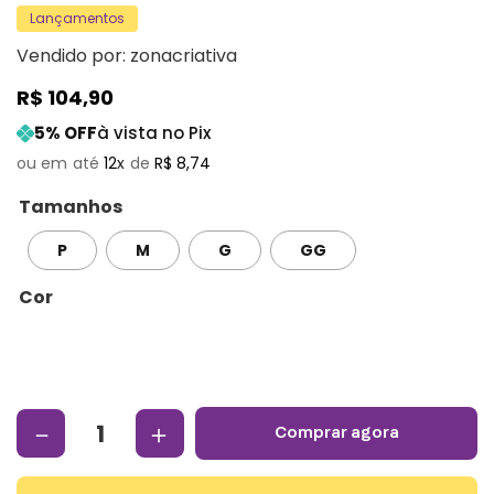
Lançamentos
Vendido por:
zonacriativa
R$
104
,
90
5
% OFF
à vista no Pix
12
R$
8
,
74
Tamanhos
P
M
G
GG
Cor
－
＋
comprar agora