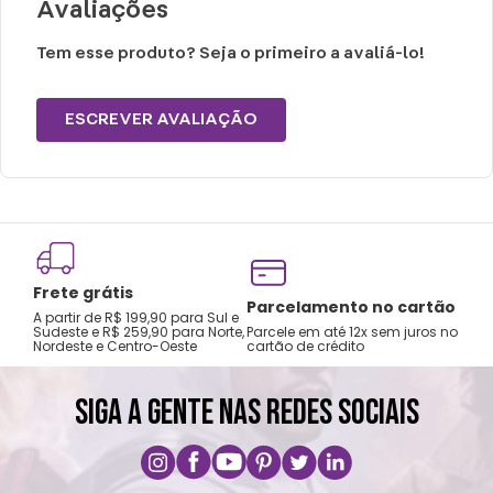
Avaliações
Peso: 0,150g
Tem esse produto? Seja o primeiro a avaliá-lo!
ESCREVER AVALIAÇÃO
Cuidados e recomendações de uso:
Lavar a mão com água fria.
Não usar alvejante.
Secar na horizontal.
Secagem natural.
Frete grátis
Não passar e limpar a seco.
Tro
Parcelamento no cartão
A partir de R$ 199,90 para Sul e
gar
Sudeste e R$ 259,90 para Norte,
Parcele em até 12x sem juros no
Nordeste e Centro-Oeste
cartão de crédito
A pri
SIGA A GENTE NAS REDES SOCIAIS